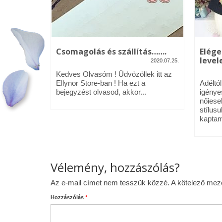
kék – Üdv
Csomagolás és szállítás…….
Elége
levele
2020.07.25.
2020.01.09.
Kedves Olvasóm ! Üdvözöllek itt az
néztél,
Ellynor Store-ban ! Ha ezt a
Adéltó
om.
bejegyzést olvasod, akkor...
igénye
 az Ellynor
nőiese
stílusu
kaptam
Vélemény, hozzászólás?
Az e-mail címet nem tesszük közzé.
A kötelező me
Hozzászólás
*