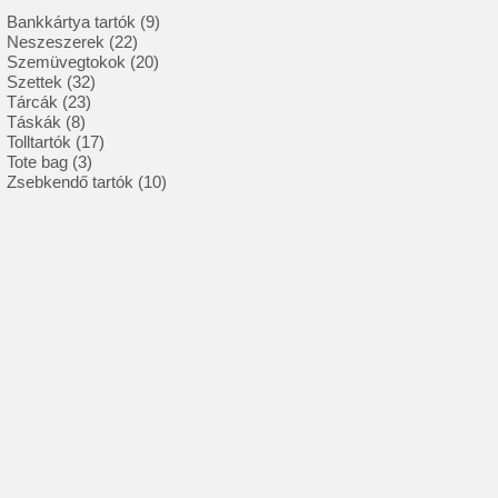
9
Bankkártya tartók
9
22
termék
Neszeszerek
22
termék
20
Szemüvegtokok
20
32
termék
Szettek
32
23
termék
Tárcák
23
8
termék
Táskák
8
termék
17
Tolltartók
17
3
termék
Tote bag
3
termék
10
Zsebkendő tartók
10
termék