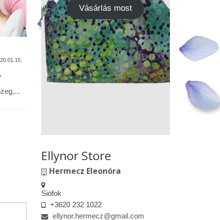
Vásárlás most
A termékek tisztítása
Vásárok,
találkoz
20.01.15.
2020.01.13.
,
Alapanyagok: Tilda pamutvászon,
designer pamutvászon, lenvászon,
Kedves le
eg,...
textilbőr, csipkék … Minden textil,
engedélyem
kivéve a textilbőrt, beavatás...
kiskereske
felületeke
elkészített.
Ellynor Store
Hermecz Eleonóra
Siófok
+3620 232 1022
ellynor.hermecz@gmail.com