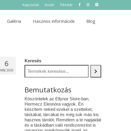
Kapcsolat
Kosár
Pénztár
Galéria
Hasznos információk
Blog
Keresés
6
MÁJ 2020
Bemutatkozás
Köszöntelek az Ellynor Store-ban.
Hermecz Eleonóra vagyok. Én
készítem neked ezeket a szetteket,
táskákat, tárcákat és még sok más kis
hasznos tárolót. Remélem a te napjaidat
és a táskádban való rendszerezést is
ugyanúgy megkönnyítik majd az