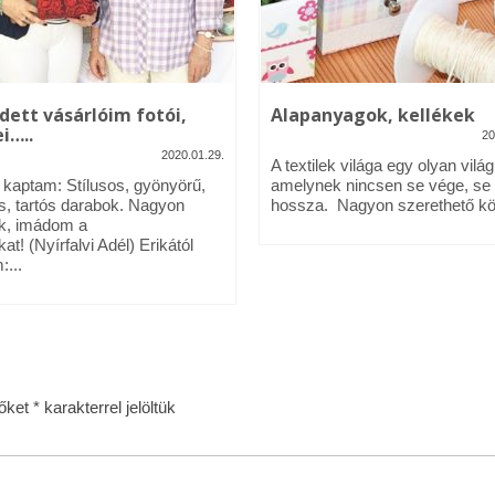
dett vásárlóim fotói,
Alapanyagok, kellékek
i…..
20
2020.01.29.
A textilek világa egy olyan világ
l kaptam: Stílusos, gyönyörű,
amelynek nincsen se vége, se
s, tartós darabok. Nagyon
hossza. Nagyon szerethető köz
k, imádom a
kat! (Nyírfalvi Adél) Erikától
:...
zőket
*
karakterrel jelöltük