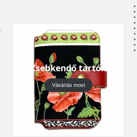
e
Zsebkendő tartók
Vásárlás most