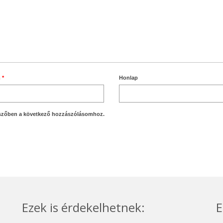
m
*
Honlap
szőben a következő hozzászólásomhoz.
Ezek is érdekelhetnek:
E