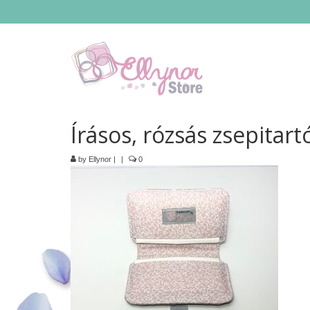
Írásos, rózsás zsepitart
by
Ellynor
|
|
0