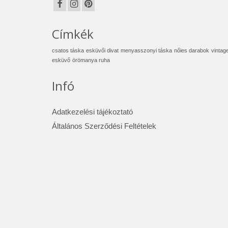
Címkék
csatos táska
esküvői divat
menyasszonyi táska
nőies darabok
vintag
esküvő
örömanya ruha
Infó
Adatkezelési tájékoztató
Általános Szerződési Feltételek