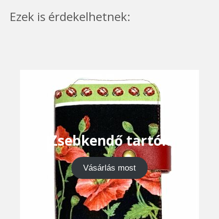
Ezek is érdekelhetnek:
Zsebkendő tartók
Vásárlás most