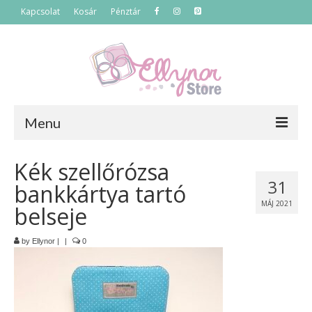
Kapcsolat
Kosár
Pénztár
Menu
Főoldal
Kék szellőrózsa
31
bankkártya tartó
Termékek
MÁJ 2021
belseje
Szettek
by
Ellynor
|
|
0
Akciós termékek
Táskák
Neszeszerek