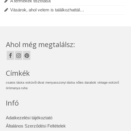
A termékek tisztítása
Vásárok, ahol velem is találkozhattál…
Ahol még megtalálsz:
Címkék
csatos táska
esküvői divat
menyasszonyi táska
nőies darabok
vintage esküvő
örömanya ruha
Infó
Adatkezelési tájékoztató
Általános Szerződési Feltételek