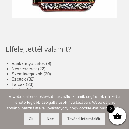
Elfelejtettél valamit?
9
Bankkártya tartók
9
22
termék
Neszeszerek
22
termék
20
Szemüvegtokok
20
32
termék
Szettek
32
23
termék
Tárcák
23
8
termék
Táskák
8
termék
17
Tolltartók
17
A weboldalon cookie-kat használunk, amik segítenek minket a
3
termék
Tote bag
3
lehető legjobb szolgáltatások nyújtásában. Weboldalunk
termék
10
Zsebkendő tartók
10
további használatával jóváhagyod, hogy cookie-kat használjunk.
0
termék
Ok
Nem
További információk
© 2026 Ellynor Store