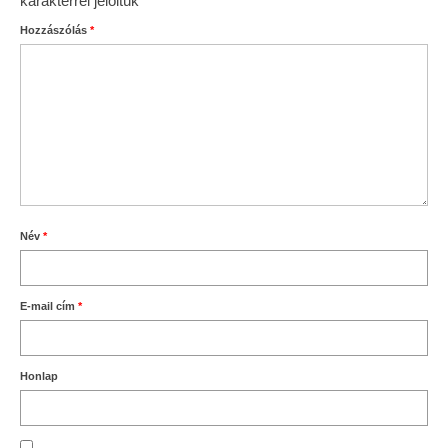
karakterrel jelöltük
Hozzászólás
*
Név
*
E-mail cím
*
Honlap