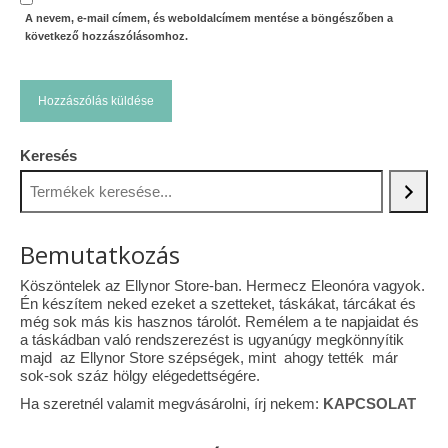
A nevem, e-mail címem, és weboldalcímem mentése a böngészőben a
következő hozzászólásomhoz.
Keresés
Bemutatkozás
Köszöntelek az Ellynor Store-ban. Hermecz Eleonóra vagyok.
Én készítem neked ezeket a szetteket, táskákat, tárcákat és
még sok más kis hasznos tárolót. Remélem a te napjaidat és
a táskádban való rendszerezést is ugyanúgy megkönnyítik
majd az Ellynor Store szépségek, mint ahogy tették már
sok-sok száz hölgy elégedettségére.
Ha szeretnél valamit megvásárolni, írj nekem:
KAPCSOLAT