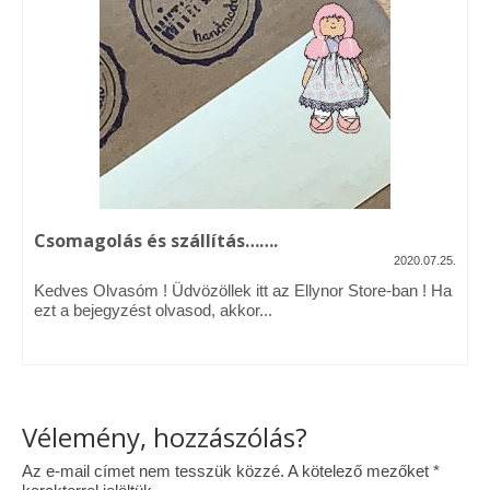
Vásárok, ahol velem is találkozhattál…
Alapanyagok, kellékek
A termékek tisztítása
Ellynor története
Adatkezelési tájékoztató
Csomagolás és szállítás…….
Általános Szerződési Feltételek
2020.07.25.
Kedves Olvasóm ! Üdvözöllek itt az Ellynor Store-ban ! Ha
Blog
ezt a bejegyzést olvasod, akkor...
Vélemény, hozzászólás?
Az e-mail címet nem tesszük közzé.
A kötelező mezőket
*