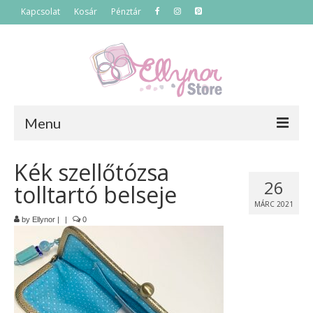
Kapcsolat
Kosár
Pénztár
Menu
Főoldal
Kék szellőtózsa
26
tolltartó belseje
Termékek
MÁRC 2021
Szettek
by
Ellynor
|
|
0
Akciós termékek
Táskák
Neszeszerek