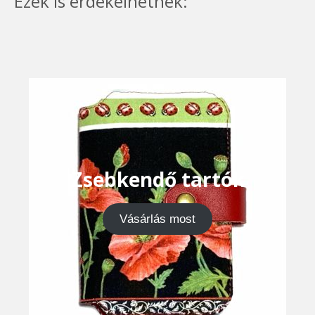
Ezek is érdekelhetnek:
Zsebkendő tartók
Vásárlás most