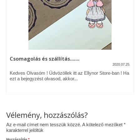
Vásárok, ahol velem is találkozhattál…
Alapanyagok, kellékek
A termékek tisztítása
Ellynor története
Csomagolás és szállítás…….
Adatkezelési tájékoztató
2020.07.25.
Kedves Olvasóm ! Üdvözöllek itt az Ellynor Store-ban ! Ha
Általános Szerződési Feltételek
ezt a bejegyzést olvasod, akkor...
Blog
Vélemény, hozzászólás?
Az e-mail címet nem tesszük közzé.
A kötelező mezőket
*
karakterrel jelöltük
Hozzászólás
*