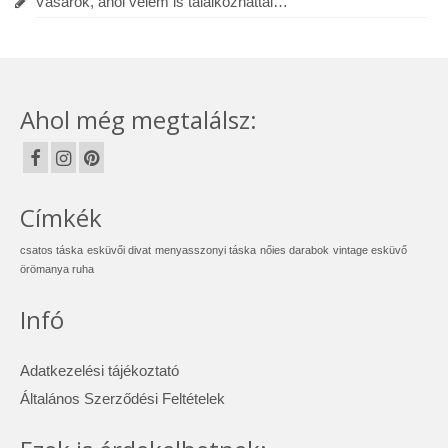
Vásárok, ahol velem is találkozhattál…
Ahol még megtalálsz:
Címkék
csatos táska
esküvői divat
menyasszonyi táska
nőies darabok
vintage esküvő
örömanya ruha
Infó
Adatkezelési tájékoztató
Általános Szerződési Feltételek