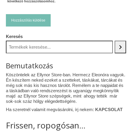
következő hozzászólásomhoz.
Keresés
Bemutatkozás
Köszöntelek az Ellynor Store-ban. Hermecz Eleonóra vagyok.
Én készítem neked ezeket a szetteket, táskákat, tárcákat és
még sok más kis hasznos tárolót. Remélem a te napjaidat és
a táskádban való rendszerezést is ugyanúgy megkönnyítik
majd az Ellynor Store szépségek, mint ahogy tették már
sok-sok száz hölgy elégedettségére.
Ha szeretnél valamit megvásárolni, írj nekem:
KAPCSOLAT
Frissen, ropogósan...