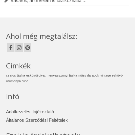
Vásárok, ahol velem is találkozhattál…
Ahol még megtalálsz:
Címkék
csatos táska
esküvői divat
menyasszonyi táska
nőies darabok
vintage esküvő
örömanya ruha
Infó
Adatkezelési tájékoztató
Általános Szerződési Feltételek