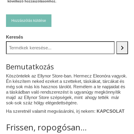
következő hozzászólásomhoz.
Keresés
Bemutatkozás
Köszöntelek az Ellynor Store-ban. Hermecz Eleonóra vagyok.
Én készítem neked ezeket a szetteket, táskákat, tárcákat és
még sok más kis hasznos tárolót. Remélem a te napjaidat és
a táskádban való rendszerezést is ugyanúgy megkönnyítik
majd az Ellynor Store szépségek, mint ahogy tették már
sok-sok száz hölgy elégedettségére.
Ha szeretnél valamit megvásárolni, írj nekem:
KAPCSOLAT
Frissen, ropogósan...