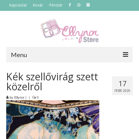
Kapcsolat
Kosár
Pénztár
Menu
Főoldal
Kék szellővirág szett
17
közelről
Termékek
FEBR 2020
Szettek
by
Ellynor
|
|
0
Akciós termékek
Táskák
Neszeszerek