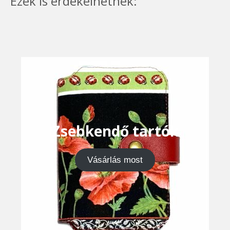
Ezek is érdekelhetnek:
Zsebkendő tartók
Vásárlás most