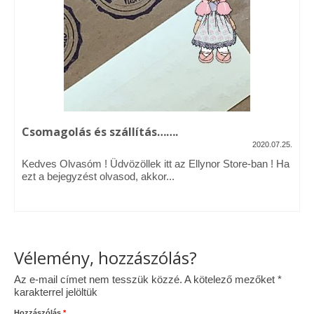
Vásárok, ahol velem is találkozhattál…
Alapanyagok, kellékek
A termékek tisztítása
Ellynor története
Csomagolás és szállítás…….
Adatkezelési tájékoztató
2020.07.25.
Kedves Olvasóm ! Üdvözöllek itt az Ellynor Store-ban ! Ha
Általános Szerződési Feltételek
ezt a bejegyzést olvasod, akkor...
Blog
Vélemény, hozzászólás?
Az e-mail címet nem tesszük közzé.
A kötelező mezőket
*
karakterrel jelöltük
Hozzászólás
*