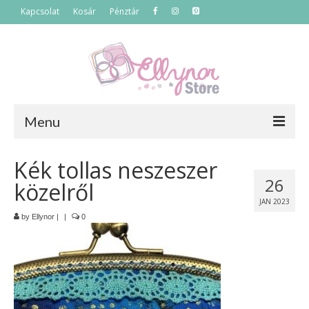
Kapcsolat
Kosár
Pénztár
Menu
Főoldal
Kék tollas neszeszer
26
közelről
Termékek
JAN 2023
Szettek
by
Ellynor
|
|
0
Akciós termékek
Táskák
Neszeszerek