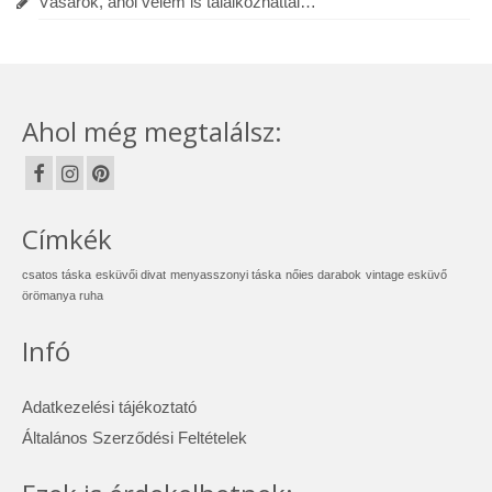
Vásárok, ahol velem is találkozhattál…
Ahol még megtalálsz:
Címkék
csatos táska
esküvői divat
menyasszonyi táska
nőies darabok
vintage esküvő
örömanya ruha
Infó
Adatkezelési tájékoztató
Általános Szerződési Feltételek