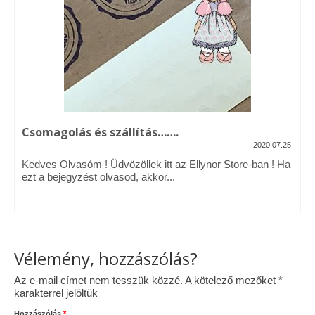
Vásárok, ahol velem is találkozhattál…
Alapanyagok, kellékek
A termékek tisztítása
Ellynor története
Csomagolás és szállítás…….
Adatkezelési tájékoztató
2020.07.25.
Kedves Olvasóm ! Üdvözöllek itt az Ellynor Store-ban ! Ha
Általános Szerződési Feltételek
ezt a bejegyzést olvasod, akkor...
Blog
Vélemény, hozzászólás?
Az e-mail címet nem tesszük közzé.
A kötelező mezőket
*
karakterrel jelöltük
Hozzászólás
*