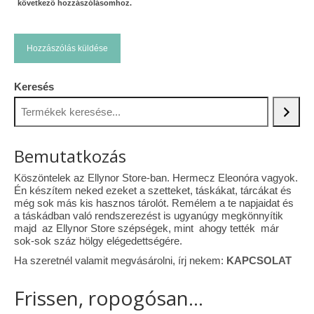
következő hozzászólásomhoz.
Keresés
Bemutatkozás
Köszöntelek az Ellynor Store-ban. Hermecz Eleonóra vagyok.
Én készítem neked ezeket a szetteket, táskákat, tárcákat és
még sok más kis hasznos tárolót. Remélem a te napjaidat és
a táskádban való rendszerezést is ugyanúgy megkönnyítik
majd az Ellynor Store szépségek, mint ahogy tették már
sok-sok száz hölgy elégedettségére.
Ha szeretnél valamit megvásárolni, írj nekem:
KAPCSOLAT
Frissen, ropogósan...