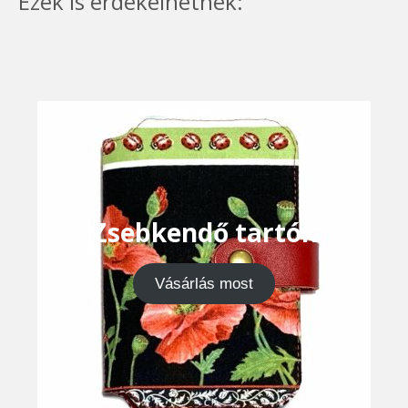
Ezek is érdekelhetnek:
Zsebkendő tartók
Vásárlás most