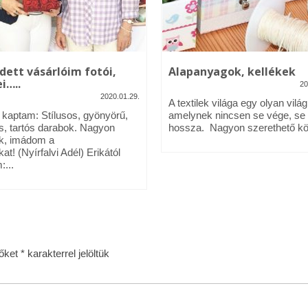
dett vásárlóim fotói,
Alapanyagok, kellékek
i…..
20
2020.01.29.
A textilek világa egy olyan világ
l kaptam: Stílusos, gyönyörű,
amelynek nincsen se vége, se
s, tartós darabok. Nagyon
hossza. Nagyon szerethető köz
k, imádom a
kat! (Nyírfalvi Adél) Erikától
:...
zőket
*
karakterrel jelöltük