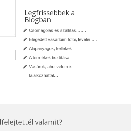
Legfrissebbek a
Blogban
Csomagolás és szállítás…….
Elégedett vásárlóim fotói, levelei…..
Alapanyagok, kellékek
A termékek tisztítása
Vásárok, ahol velem is
találkozhattál…
lfelejtettél valamit?