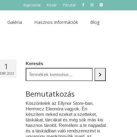
Kapcsolat
Kosár
Pénztár
Galéria
Hasznos információk
Blog
Keresés
1
FEBR 2023
Bemutatkozás
Köszöntelek az Ellynor Store-ban.
Hermecz Eleonóra vagyok. Én
készítem neked ezeket a szetteket,
táskákat, tárcákat és még sok más kis
hasznos tárolót. Remélem a te napjaidat
és a táskádban való rendszerezést is
ugyanúgy megkönnyítik majd az