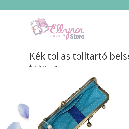
Kék tollas tolltartó bels
by
Ellynor
|
|
0