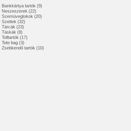
9
Bankkártya tartók
9
22
termék
Neszeszerek
22
termék
20
Szemüvegtokok
20
32
termék
Szettek
32
23
termék
Tárcák
23
8
termék
Táskák
8
termék
17
Tolltartók
17
3
termék
Tote bag
3
termék
10
Zsebkendő tartók
10
termék