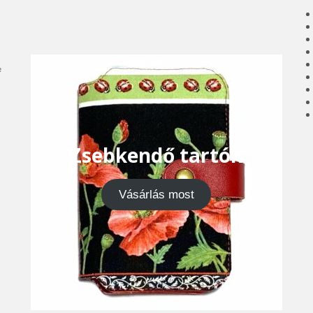
e
Zsebkendő tartók
Vásárlás most