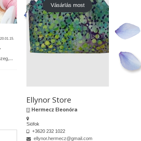
Vásárlás most
A termékek tisztítása
Vásárok,
találkoz
20.01.15.
2020.01.13.
,
Alapanyagok: Tilda pamutvászon,
designer pamutvászon, lenvászon,
Kedves le
eg,...
textilbőr, csipkék … Minden textil,
engedélyem
kivéve a textilbőrt, beavatás...
kiskereske
felületeke
elkészített.
Ellynor Store
Hermecz Eleonóra
Siófok
+3620 232 1022
ellynor.hermecz@gmail.com