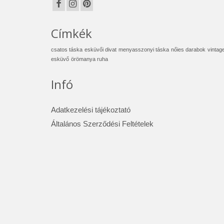
Címkék
csatos táska
esküvői divat
menyasszonyi táska
nőies darabok
vintag
esküvő
örömanya ruha
Infó
Adatkezelési tájékoztató
Általános Szerződési Feltételek