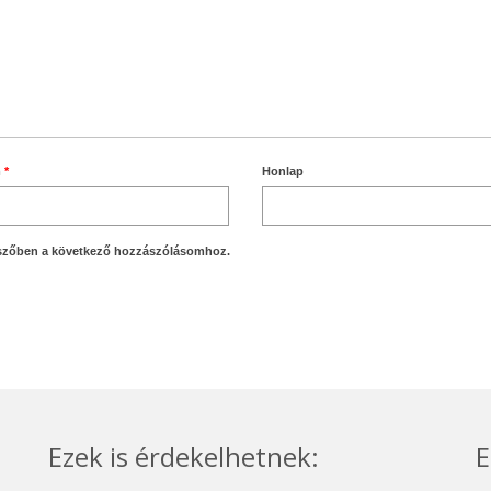
m
*
Honlap
szőben a következő hozzászólásomhoz.
Ezek is érdekelhetnek:
E