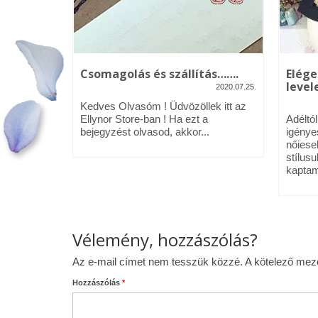
kék – Üdv
Csomagolás és szállítás…….
Elége
levele
2020.07.25.
2020.01.09.
Kedves Olvasóm ! Üdvözöllek itt az
néztél,
Ellynor Store-ban ! Ha ezt a
Adéltó
om.
bejegyzést olvasod, akkor...
igénye
 az Ellynor
nőiese
stílusu
kaptam
Vélemény, hozzászólás?
Az e-mail címet nem tesszük közzé.
A kötelező me
Hozzászólás
*