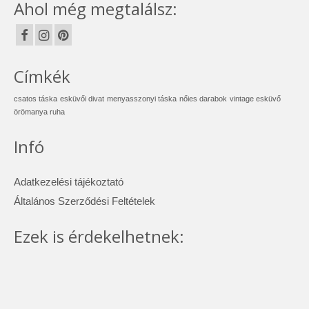
Ahol még megtalálsz:
Címkék
csatos táska
esküvői divat
menyasszonyi táska
nőies darabok
vintage esküvő
örömanya ruha
Infó
Adatkezelési tájékoztató
Általános Szerződési Feltételek
Ezek is érdekelhetnek: