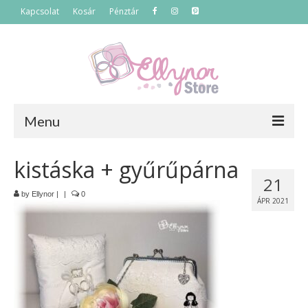
Kapcsolat
Kosár
Pénztár
Menu
Főoldal
kistáska + gyűrűpárna
21
Termékek
by
Ellynor
|
|
0
ÁPR 2021
Szettek
Akciós termékek
Táskák
Neszeszerek