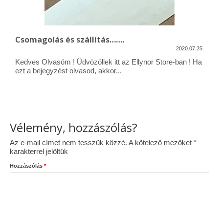
Vásárok, ahol velem is találkozhattál…
Alapanyagok, kellékek
Csomagolás és szállítás…….
2020.07.25.
A termékek tisztítása
Kedves Olvasóm ! Üdvözöllek itt az Ellynor Store-ban ! Ha
ezt a bejegyzést olvasod, akkor...
Ellynor története
Adatkezelési tájékoztató
Általános Szerződési Feltételek
Vélemény, hozzászólás?
Blog
Az e-mail címet nem tesszük közzé.
A kötelező mezőket
*
karakterrel jelöltük
Hozzászólás
*