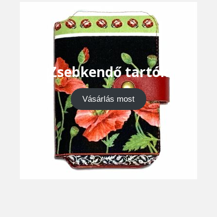
Zsebkendő tartók
Vásárlás most