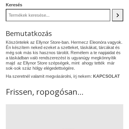
Keresés
Bemutatkozás
Köszöntelek az Ellynor Store-ban. Hermecz Eleonóra vagyok.
Én készítem neked ezeket a szetteket, táskákat, tárcákat és
még sok más kis hasznos tárolót. Remélem a te napjaidat és
a táskádban való rendszerezést is ugyanúgy megkönnyítik
majd az Ellynor Store szépségek, mint ahogy tették már
sok-sok száz hölgy elégedettségére.
Ha szeretnél valamit megvásárolni, írj nekem:
KAPCSOLAT
Frissen, ropogósan...