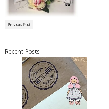
Tárcák
Szemüvegtokok
Previous Post
Zsebkendő tartók
Bankkártya tartók
Tolltartók
Recent Posts
Mobiltelefon tartók
Tote bag
Piactér
Kosár
Galéria
Hasznos információk