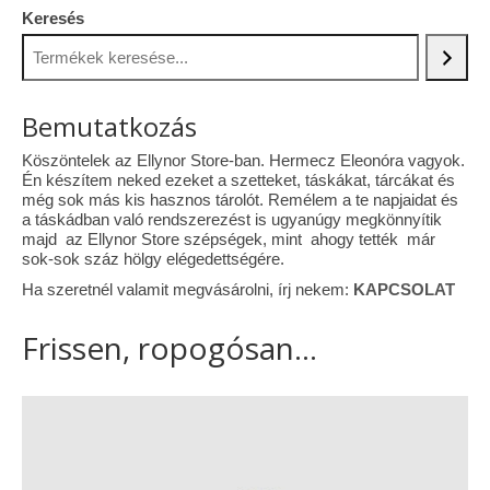
Keresés
Bemutatkozás
Köszöntelek az Ellynor Store-ban. Hermecz Eleonóra vagyok.
Én készítem neked ezeket a szetteket, táskákat, tárcákat és
még sok más kis hasznos tárolót. Remélem a te napjaidat és
a táskádban való rendszerezést is ugyanúgy megkönnyítik
majd az Ellynor Store szépségek, mint ahogy tették már
sok-sok száz hölgy elégedettségére.
Ha szeretnél valamit megvásárolni, írj nekem:
KAPCSOLAT
Frissen, ropogósan...