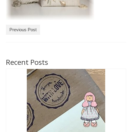
Tárcák
Szemüvegtokok
Previous Post
Zsebkendő tartók
Bankkártya tartók
Tolltartók
Recent Posts
Mobiltelefon tartók
Tote bag
Piactér
Kosár
Galéria
Hasznos információk