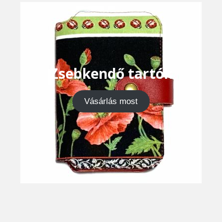
Zsebkendő tartók
Vásárlás most