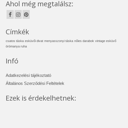
Ahol még megtalálsz:
Címkék
csatos táska
esküvői divat
menyasszonyi táska
nőies darabok
vintage esküvő
örömanya ruha
Infó
Adatkezelési tájékoztató
Általános Szerződési Feltételek
Ezek is érdekelhetnek: