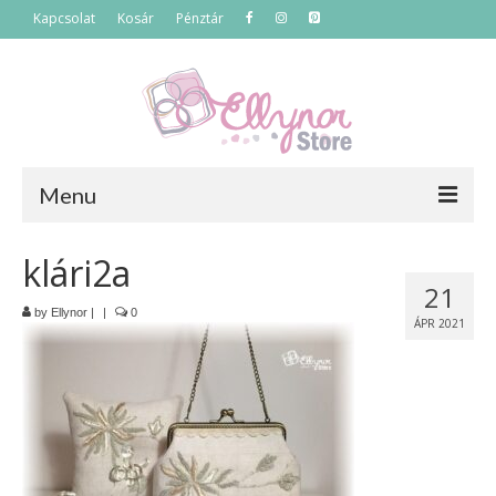
Kapcsolat
Kosár
Pénztár
Menu
Főoldal
klári2a
21
Termékek
by
Ellynor
|
|
0
ÁPR 2021
Szettek
Akciós termékek
Táskák
Neszeszerek