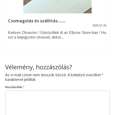
Vásárok, ahol velem is találkozhattál…
Alapanyagok, kellékek
Csomagolás és szállítás…….
2020.07.25.
A termékek tisztítása
Kedves Olvasóm ! Üdvözöllek itt az Ellynor Store-ban ! Ha
ezt a bejegyzést olvasod, akkor...
Ellynor története
Adatkezelési tájékoztató
Általános Szerződési Feltételek
Vélemény, hozzászólás?
Blog
Az e-mail címet nem tesszük közzé.
A kötelező mezőket
*
karakterrel jelöltük
Hozzászólás
*