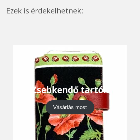
Ezek is érdekelhetnek:
Zsebkendő tartók
Vásárlás most