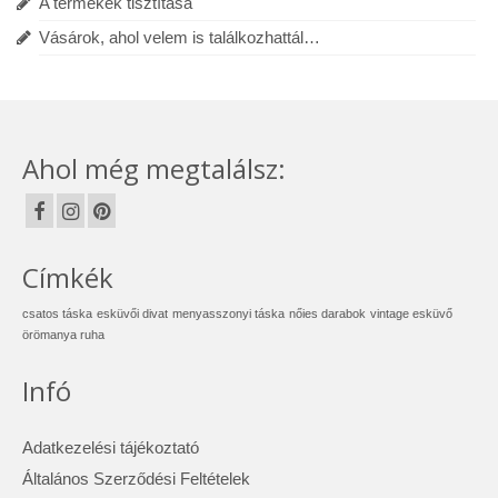
A termékek tisztítása
Vásárok, ahol velem is találkozhattál…
Ahol még megtalálsz:
Címkék
csatos táska
esküvői divat
menyasszonyi táska
nőies darabok
vintage esküvő
örömanya ruha
Infó
Adatkezelési tájékoztató
Általános Szerződési Feltételek