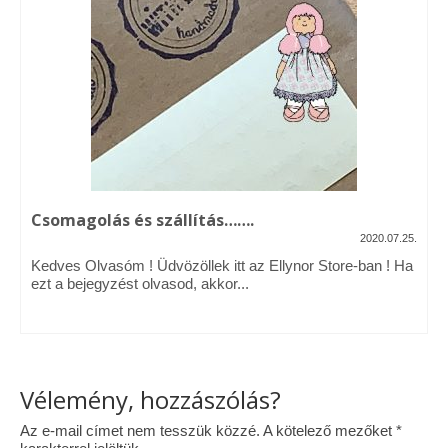
Vásárok, ahol velem is találkozhattál…
Alapanyagok, kellékek
A termékek tisztítása
Ellynor története
Adatkezelési tájékoztató
Csomagolás és szállítás…….
Általános Szerződési Feltételek
2020.07.25.
Kedves Olvasóm ! Üdvözöllek itt az Ellynor Store-ban ! Ha
Blog
ezt a bejegyzést olvasod, akkor...
Vélemény, hozzászólás?
Az e-mail címet nem tesszük közzé.
A kötelező mezőket
*