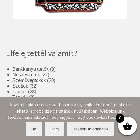
Elfelejtettél valamit?
9
Bankkártya tartók
9
22
termék
Neszeszerek
22
termék
20
Szemüvegtokok
20
32
termék
Szettek
32
23
termék
Tárcák
23
8
termék
Táskák
8
termék
17
Tolltartók
17
A weboldalon cookie-kat használunk, amik segítenek minket a
3
termék
Tote bag
3
lehető legjobb szolgáltatások nyújtásában. Weboldalunk
termék
10
Zsebkendő tartók
10
további használatával jóváhagyod, hogy cookie-kat használjunk.
0
termék
Ok
Nem
További információk
© 2026 Ellynor Store