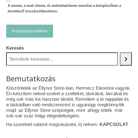
A nevem, e-mail címem, és weboldalcímem mentése a böngészőben a
következő hozzászólásomhoz.
Keresés
Bemutatkozás
Köszöntelek az Ellynor Store-ban. Hermecz Eleonóra vagyok.
Én készítem neked ezeket a szetteket, táskákat, tárcákat és
még sok más kis hasznos tárolót. Remélem a te napjaidat és
a táskádban való rendszerezést is ugyanúgy megkönnyítik
majd az Ellynor Store szépségek, mint ahogy tették már
sok-sok száz hölgy elégedettségére.
Ha szeretnél valamit megvásárolni, írj nekem:
KAPCSOLAT