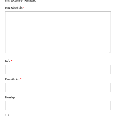
karakterrel jelöltük
Hozzászólás
*
Név
*
E-mail cím
*
Honlap