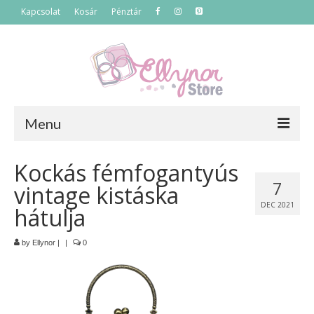
Kapcsolat
Kosár
Pénztár
Menu
Főoldal
Kockás fémfogantyús
7
vintage kistáska
Termékek
DEC 2021
hátulja
Szettek
by
Ellynor
|
|
0
Akciós termékek
Táskák
Neszeszerek