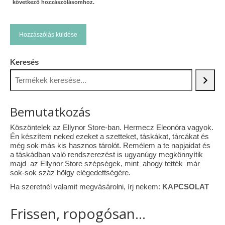
következő hozzászólásomhoz.
Keresés
Bemutatkozás
Köszöntelek az Ellynor Store-ban. Hermecz Eleonóra vagyok.
Én készítem neked ezeket a szetteket, táskákat, tárcákat és
még sok más kis hasznos tárolót. Remélem a te napjaidat és
a táskádban való rendszerezést is ugyanúgy megkönnyítik
majd az Ellynor Store szépségek, mint ahogy tették már
sok-sok száz hölgy elégedettségére.
Ha szeretnél valamit megvásárolni, írj nekem:
KAPCSOLAT
Frissen, ropogósan...