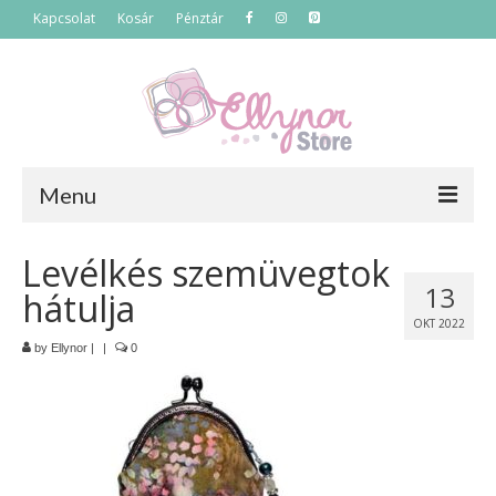
Kapcsolat
Kosár
Pénztár
Menu
Főoldal
Levélkés szemüvegtok
13
hátulja
Termékek
OKT 2022
Szettek
by
Ellynor
|
|
0
Akciós termékek
Táskák
Neszeszerek