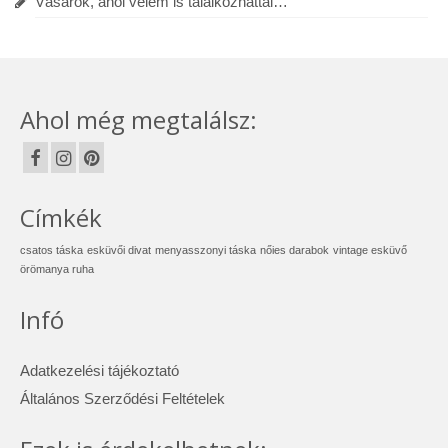
Vásárok, ahol velem is találkozhattál…
Ahol még megtalálsz:
Címkék
csatos táska
esküvői divat
menyasszonyi táska
nőies darabok
vintage esküvő
örömanya ruha
Infó
Adatkezelési tájékoztató
Általános Szerződési Feltételek