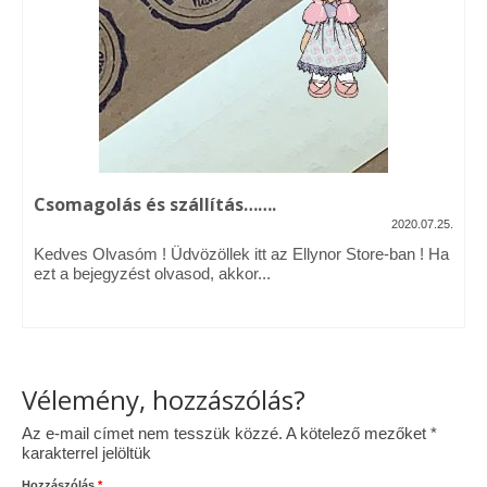
Vásárok, ahol velem is találkozhattál…
Alapanyagok, kellékek
A termékek tisztítása
Ellynor története
Csomagolás és szállítás…….
Adatkezelési tájékoztató
2020.07.25.
Kedves Olvasóm ! Üdvözöllek itt az Ellynor Store-ban ! Ha
Általános Szerződési Feltételek
ezt a bejegyzést olvasod, akkor...
Blog
Vélemény, hozzászólás?
Az e-mail címet nem tesszük közzé.
A kötelező mezőket
*
karakterrel jelöltük
Hozzászólás
*