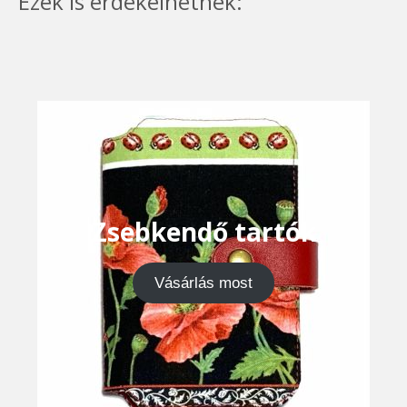
Ezek is érdekelhetnek:
Zsebkendő tartók
Vásárlás most