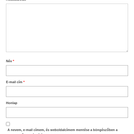
Név
*
E-mail cím
*
Honlap
A nevem, e-mail címem, és weboldalcímem mentése a böngészőben a