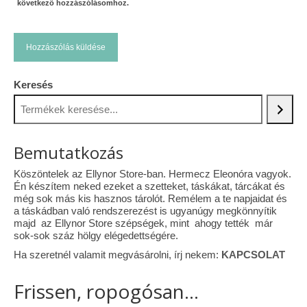
következő hozzászólásomhoz.
Keresés
Bemutatkozás
Köszöntelek az Ellynor Store-ban. Hermecz Eleonóra vagyok.
Én készítem neked ezeket a szetteket, táskákat, tárcákat és
még sok más kis hasznos tárolót. Remélem a te napjaidat és
a táskádban való rendszerezést is ugyanúgy megkönnyítik
majd az Ellynor Store szépségek, mint ahogy tették már
sok-sok száz hölgy elégedettségére.
Ha szeretnél valamit megvásárolni, írj nekem:
KAPCSOLAT
Frissen, ropogósan...