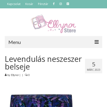
Kapcsolat
Kosár
Pénztár
Menu
Főoldal
Levendulás neszeszer
5
belseje
Termékek
MÁRC 2023
Szettek
by
Ellynor
|
|
0
Akciós termékek
Táskák
Neszeszerek