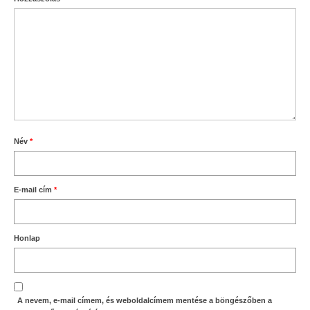
Név
*
E-mail cím
*
Honlap
A nevem, e-mail címem, és weboldalcímem mentése a böngészőben a