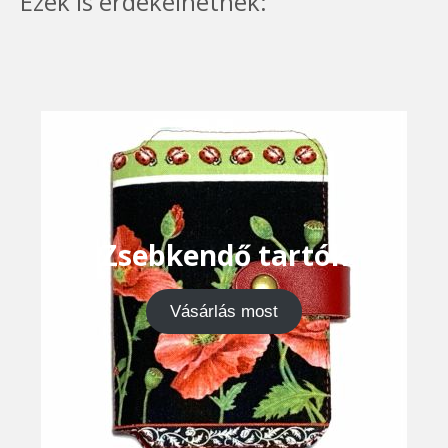
Ezek is érdekelhetnek:
Zsebkendő tartók
Vásárlás most