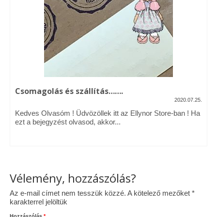
Vásárok, ahol velem is találkozhattál…
Alapanyagok, kellékek
A termékek tisztítása
Ellynor története
Csomagolás és szállítás…….
Adatkezelési tájékoztató
2020.07.25.
Kedves Olvasóm ! Üdvözöllek itt az Ellynor Store-ban ! Ha
Általános Szerződési Feltételek
ezt a bejegyzést olvasod, akkor...
Blog
Vélemény, hozzászólás?
Az e-mail címet nem tesszük közzé.
A kötelező mezőket
*
karakterrel jelöltük
Hozzászólás
*