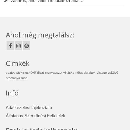
Vásárok, ahol velem is találkozhattál…
Ahol még megtalálsz:
Címkék
csatos táska
esküvői divat
menyasszonyi táska
nőies darabok
vintage esküvő
örömanya ruha
Infó
Adatkezelési tájékoztató
Általános Szerződési Feltételek