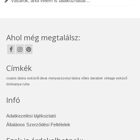
Vásárok, ahol velem is találkozhattál…
Ahol még megtalálsz:
Címkék
csatos táska
esküvői divat
menyasszonyi táska
nőies darabok
vintage esküvő
örömanya ruha
Infó
Adatkezelési tájékoztató
Általános Szerződési Feltételek