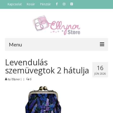
Kapcsolat
Kosár
Pénztár
Menu
Főoldal
Levendulás
16
szemüvegtok 2 hátulja
Termékek
JÚN 2026
Szettek
by
Ellynor
|
|
0
Akciós termékek
Táskák
Neszeszerek