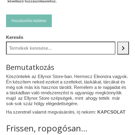
következő hozzászólásomhoz.
Keresés
Bemutatkozás
Köszöntelek az Ellynor Store-ban. Hermecz Eleonóra vagyok.
Én készítem neked ezeket a szetteket, táskákat, tárcákat és
még sok más kis hasznos tárolót. Remélem a te napjaidat és
a táskádban való rendszerezést is ugyanúgy megkönnyítik
majd az Ellynor Store szépségek, mint ahogy tették már
sok-sok száz hölgy elégedettségére.
Ha szeretnél valamit megvásárolni, írj nekem:
KAPCSOLAT
Frissen, ropogósan...