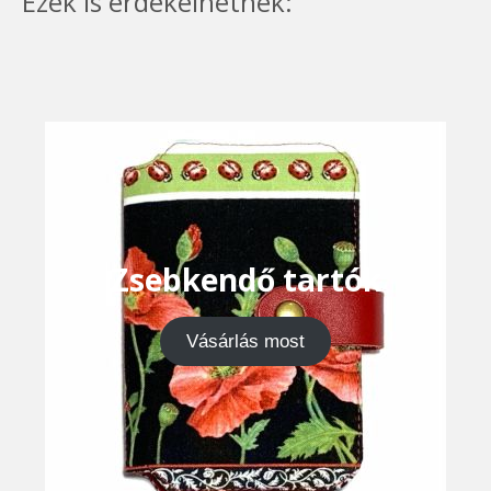
Ezek is érdekelhetnek:
Zsebkendő tartók
Vásárlás most