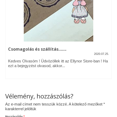
Vásárok, ahol velem is találkozhattál…
Alapanyagok, kellékek
A termékek tisztítása
Ellynor története
Csomagolás és szállítás…….
Adatkezelési tájékoztató
2020.07.25.
Kedves Olvasóm ! Üdvözöllek itt az Ellynor Store-ban ! Ha
Általános Szerződési Feltételek
ezt a bejegyzést olvasod, akkor...
Blog
Vélemény, hozzászólás?
Az e-mail címet nem tesszük közzé.
A kötelező mezőket
*
karakterrel jelöltük
Hozzászólás
*