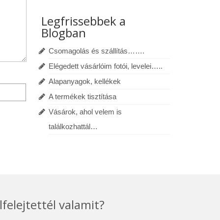
Legfrissebbek a
Blogban
Csomagolás és szállítás…….
Elégedett vásárlóim fotói, levelei…..
Alapanyagok, kellékek
A termékek tisztítása
Vásárok, ahol velem is
találkozhattál…
lfelejtettél valamit?