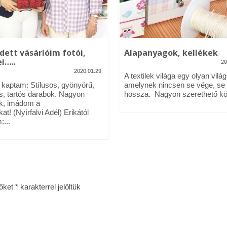
dett vásárlóim fotói,
Alapanyagok, kellékek
i…..
20
2020.01.29.
A textilek világa egy olyan világ
l kaptam: Stílusos, gyönyörű,
amelynek nincsen se vége, se
s, tartós darabok. Nagyon
hossza. Nagyon szerethető köz
k, imádom a
kat! (Nyírfalvi Adél) Erikától
:...
zőket
*
karakterrel jelöltük