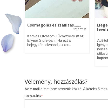
kék – Üdv
Csomagolás és szállítás…….
Elége
levele
2020.07.25.
2020.01.09.
Kedves Olvasóm ! Üdvözöllek itt az
néztél,
Ellynor Store-ban ! Ha ezt a
Adéltó
om.
bejegyzést olvasod, akkor...
igénye
 az Ellynor
nőiese
stílusu
kaptam
Vélemény, hozzászólás?
Az e-mail címet nem tesszük közzé.
A kötelező me
Hozzászólás
*