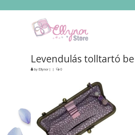
Levendulás tolltartó be
by
Ellynor
|
|
0