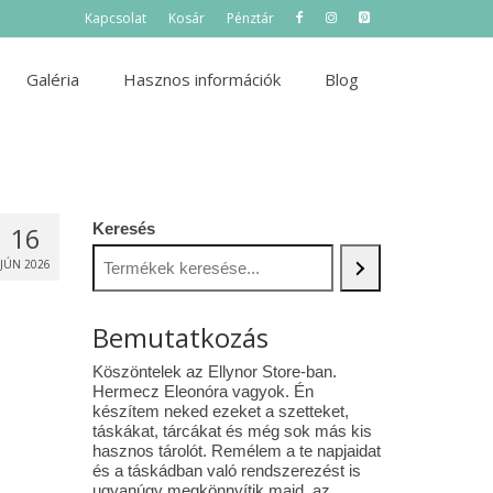
Kapcsolat
Kosár
Pénztár
Galéria
Hasznos információk
Blog
Keresés
16
JÚN 2026
Bemutatkozás
Köszöntelek az Ellynor Store-ban.
Hermecz Eleonóra vagyok. Én
készítem neked ezeket a szetteket,
táskákat, tárcákat és még sok más kis
hasznos tárolót. Remélem a te napjaidat
és a táskádban való rendszerezést is
ugyanúgy megkönnyítik majd az