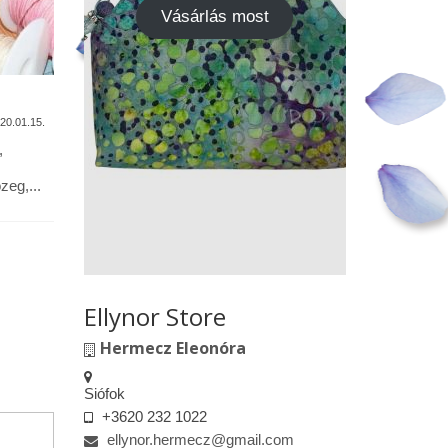
Vásárlás most
A termékek tisztítása
Vásárok,
találkoz
20.01.15.
2020.01.13.
,
Alapanyagok: Tilda pamutvászon,
designer pamutvászon, lenvászon,
Kedves le
eg,...
textilbőr, csipkék … Minden textil,
engedélyem
kivéve a textilbőrt, beavatás...
kiskereske
felületeke
elkészített.
Ellynor Store
Hermecz Eleonóra
Siófok
+3620 232 1022
ellynor.hermecz@gmail.com