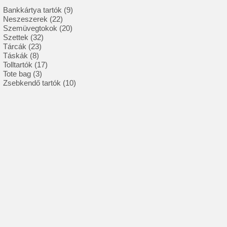
9
Bankkártya tartók
9
22
termék
Neszeszerek
22
termék
20
Szemüvegtokok
20
32
termék
Szettek
32
23
termék
Tárcák
23
8
termék
Táskák
8
termék
17
Tolltartók
17
3
termék
Tote bag
3
termék
10
Zsebkendő tartók
10
termék