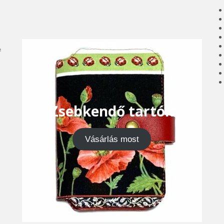
e
Zsebkendő tartók
Vásárlás most