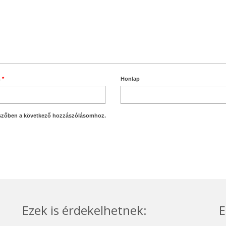
m
*
Honlap
szőben a következő hozzászólásomhoz.
Ezek is érdekelhetnek:
E