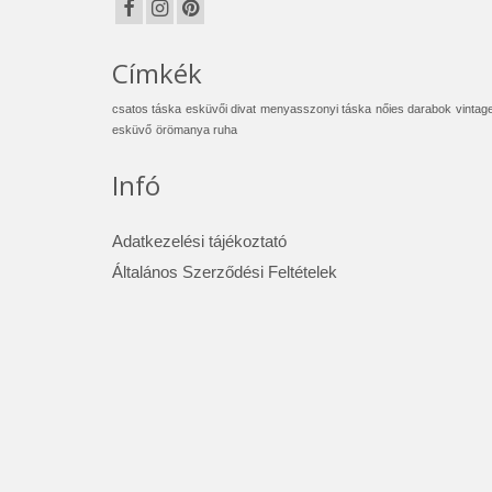
Címkék
csatos táska
esküvői divat
menyasszonyi táska
nőies darabok
vintag
esküvő
örömanya ruha
Infó
Adatkezelési tájékoztató
Általános Szerződési Feltételek