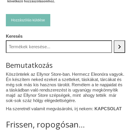
következő hozzászólásomhoz.
Keresés
Bemutatkozás
Köszöntelek az Ellynor Store-ban. Hermecz Eleonóra vagyok.
Én készítem neked ezeket a szetteket, táskákat, tárcákat és
még sok más kis hasznos tárolót. Remélem a te napjaidat és
a táskádban való rendszerezést is ugyanúgy megkönnyítik
majd az Ellynor Store szépségek, mint ahogy tették már
sok-sok száz hölgy elégedettségére.
Ha szeretnél valamit megvásárolni, írj nekem:
KAPCSOLAT
Frissen, ropogósan...