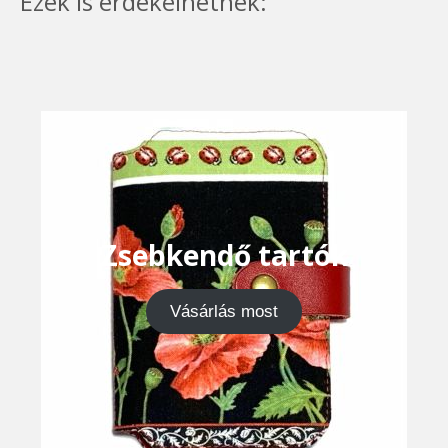
Ezek is érdekelhetnek:
Zsebkendő tartók
Vásárlás most