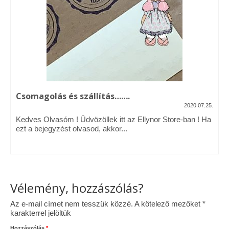
Vásárok, ahol velem is találkozhattál…
Alapanyagok, kellékek
A termékek tisztítása
Ellynor története
Csomagolás és szállítás…….
Adatkezelési tájékoztató
2020.07.25.
Kedves Olvasóm ! Üdvözöllek itt az Ellynor Store-ban ! Ha
Általános Szerződési Feltételek
ezt a bejegyzést olvasod, akkor...
Blog
Vélemény, hozzászólás?
Az e-mail címet nem tesszük közzé.
A kötelező mezőket
*
karakterrel jelöltük
Hozzászólás
*