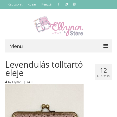
Kapcsolat
Kosár
Pénztár
Menu
Főoldal
Levendulás tolltartó
12
eleje
Termékek
AUG 2020
Szettek
by
Ellynor
|
|
0
Akciós termékek
Táskák
Neszeszerek