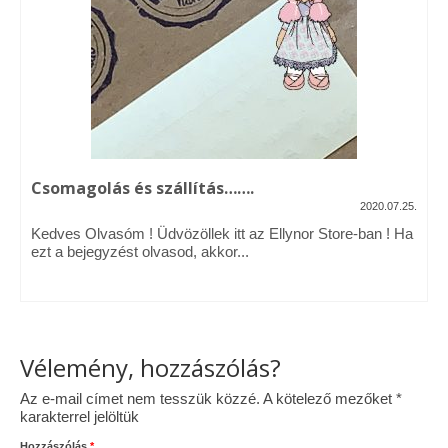
Vásárok, ahol velem is találkozhattál…
Alapanyagok, kellékek
A termékek tisztítása
Ellynor története
Csomagolás és szállítás…….
Adatkezelési tájékoztató
2020.07.25.
Kedves Olvasóm ! Üdvözöllek itt az Ellynor Store-ban ! Ha
Általános Szerződési Feltételek
ezt a bejegyzést olvasod, akkor...
Blog
Vélemény, hozzászólás?
Az e-mail címet nem tesszük közzé.
A kötelező mezőket
*
karakterrel jelöltük
Hozzászólás
*