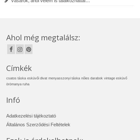
Vásárok, ahol velem is találkozhattál…
Ahol még megtalálsz:
Címkék
csatos táska
esküvői divat
menyasszonyi táska
nőies darabok
vintage esküvő
örömanya ruha
Infó
Adatkezelési tájékoztató
Általános Szerződési Feltételek