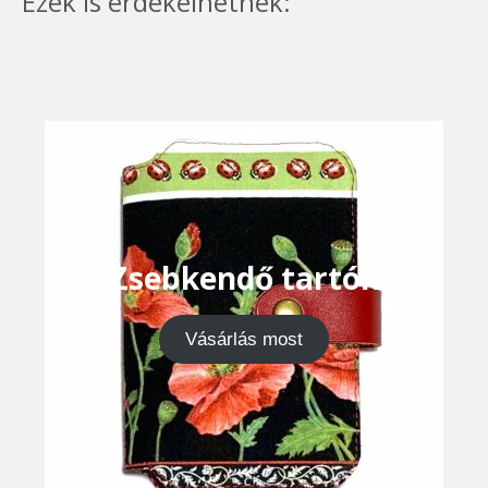
Ezek is érdekelhetnek:
Zsebkendő tartók
Vásárlás most