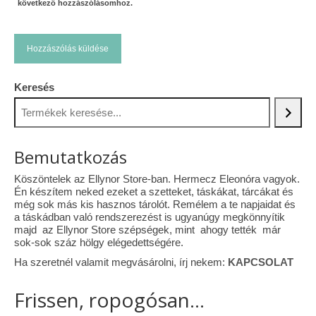
következő hozzászólásomhoz.
Keresés
Bemutatkozás
Köszöntelek az Ellynor Store-ban. Hermecz Eleonóra vagyok.
Én készítem neked ezeket a szetteket, táskákat, tárcákat és
még sok más kis hasznos tárolót. Remélem a te napjaidat és
a táskádban való rendszerezést is ugyanúgy megkönnyítik
majd az Ellynor Store szépségek, mint ahogy tették már
sok-sok száz hölgy elégedettségére.
Ha szeretnél valamit megvásárolni, írj nekem:
KAPCSOLAT
Frissen, ropogósan...