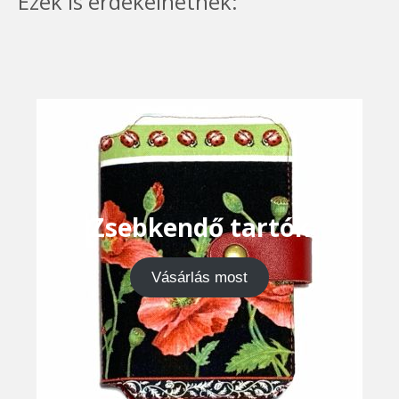
Ezek is érdekelhetnek:
Zsebkendő tartók
Vásárlás most