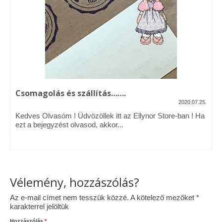
Vásárok, ahol velem is találkozhattál…
Alapanyagok, kellékek
A termékek tisztítása
Ellynor története
Csomagolás és szállítás…….
Adatkezelési tájékoztató
2020.07.25.
Kedves Olvasóm ! Üdvözöllek itt az Ellynor Store-ban ! Ha
Általános Szerződési Feltételek
ezt a bejegyzést olvasod, akkor...
Blog
Vélemény, hozzászólás?
Az e-mail címet nem tesszük közzé.
A kötelező mezőket
*
karakterrel jelöltük
Hozzászólás
*