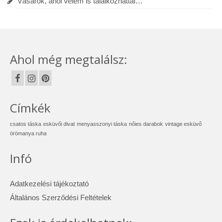
Vásárok, ahol velem is találkozhattál…
Ahol még megtalálsz:
Címkék
csatos táska
esküvői divat
menyasszonyi táska
nőies darabok
vintage esküvő
örömanya ruha
Infó
Adatkezelési tájékoztató
Általános Szerződési Feltételek