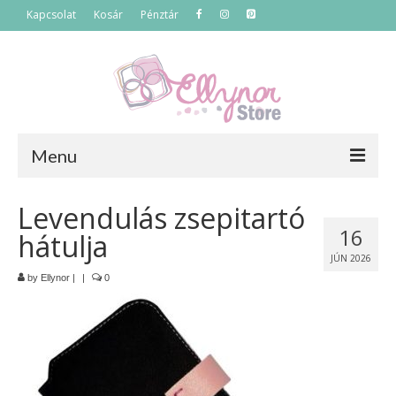
Kapcsolat
Kosár
Pénztár
Menu
Főoldal
Levendulás zsepitartó
16
hátulja
Termékek
JÚN 2026
Szettek
by
Ellynor
|
|
0
Akciós termékek
Táskák
Neszeszerek