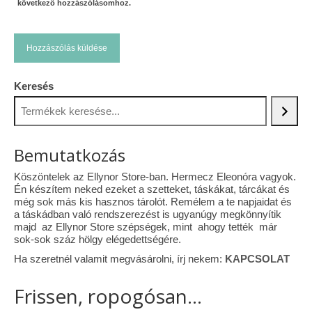
következő hozzászólásomhoz.
Keresés
Bemutatkozás
Köszöntelek az Ellynor Store-ban. Hermecz Eleonóra vagyok.
Én készítem neked ezeket a szetteket, táskákat, tárcákat és
még sok más kis hasznos tárolót. Remélem a te napjaidat és
a táskádban való rendszerezést is ugyanúgy megkönnyítik
majd az Ellynor Store szépségek, mint ahogy tették már
sok-sok száz hölgy elégedettségére.
Ha szeretnél valamit megvásárolni, írj nekem:
KAPCSOLAT
Frissen, ropogósan...