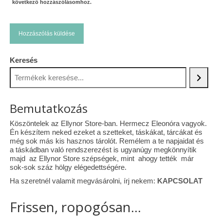
következő hozzászólásomhoz.
Keresés
Bemutatkozás
Köszöntelek az Ellynor Store-ban. Hermecz Eleonóra vagyok.
Én készítem neked ezeket a szetteket, táskákat, tárcákat és
még sok más kis hasznos tárolót. Remélem a te napjaidat és
a táskádban való rendszerezést is ugyanúgy megkönnyítik
majd az Ellynor Store szépségek, mint ahogy tették már
sok-sok száz hölgy elégedettségére.
Ha szeretnél valamit megvásárolni, írj nekem:
KAPCSOLAT
Frissen, ropogósan...