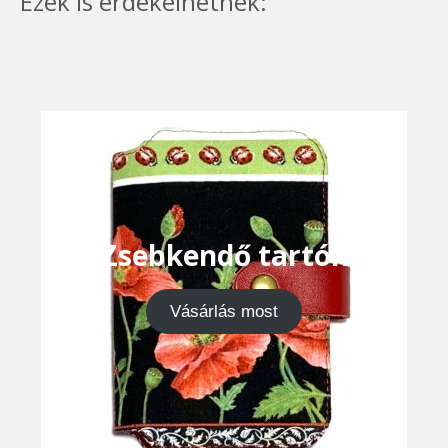
Ezek is érdekelhetnek:
Zsebkendő tartók
Vásárlás most