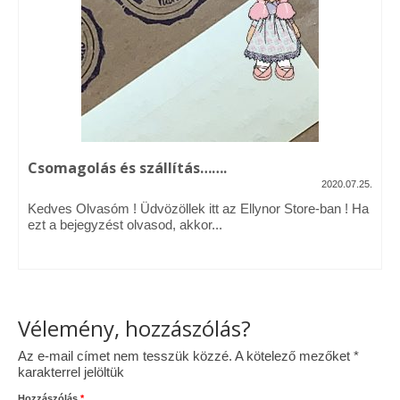
Vásárok, ahol velem is találkozhattál…
Alapanyagok, kellékek
A termékek tisztítása
Ellynor története
Csomagolás és szállítás…….
Adatkezelési tájékoztató
2020.07.25.
Kedves Olvasóm ! Üdvözöllek itt az Ellynor Store-ban ! Ha
Általános Szerződési Feltételek
ezt a bejegyzést olvasod, akkor...
Blog
Vélemény, hozzászólás?
Az e-mail címet nem tesszük közzé.
A kötelező mezőket
*
karakterrel jelöltük
Hozzászólás
*