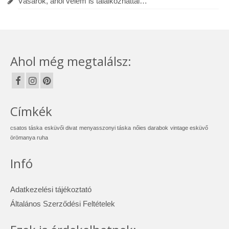
Vásárok, ahol velem is találkozhattál…
Ahol még megtalálsz:
Címkék
csatos táska
esküvői divat
menyasszonyi táska
nőies darabok
vintage esküvő
örömanya ruha
Infó
Adatkezelési tájékoztató
Általános Szerződési Feltételek