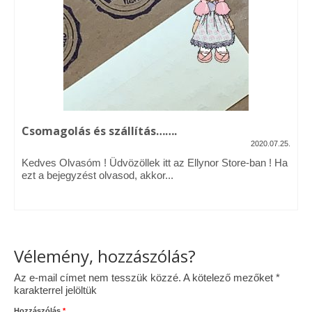
Vásárok, ahol velem is találkozhattál…
Alapanyagok, kellékek
A termékek tisztítása
Ellynor története
Csomagolás és szállítás…….
Adatkezelési tájékoztató
2020.07.25.
Kedves Olvasóm ! Üdvözöllek itt az Ellynor Store-ban ! Ha
Általános Szerződési Feltételek
ezt a bejegyzést olvasod, akkor...
Blog
Vélemény, hozzászólás?
Az e-mail címet nem tesszük közzé.
A kötelező mezőket
*
karakterrel jelöltük
Hozzászólás
*