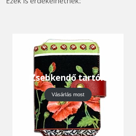
Ezek is érdekelhetnek:
Zsebkendő tartók
Vásárlás most