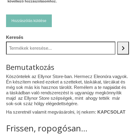
következő hozzászólásomhoz.
Keresés
Bemutatkozás
Köszöntelek az Ellynor Store-ban. Hermecz Eleonóra vagyok.
Én készítem neked ezeket a szetteket, táskákat, tárcákat és
még sok más kis hasznos tárolót. Remélem a te napjaidat és
a táskádban való rendszerezést is ugyanúgy megkönnyítik
majd az Ellynor Store szépségek, mint ahogy tették már
sok-sok száz hölgy elégedettségére.
Ha szeretnél valamit megvásárolni, írj nekem:
KAPCSOLAT
Frissen, ropogósan...