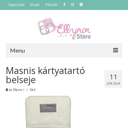
Kapcsolat
Kosár
Pénztár
Menu
Főoldal
Masnis kártyatartó
11
belseje
Termékek
JÚN 2024
Szettek
by
Ellynor
|
|
0
Akciós termékek
Táskák
Neszeszerek