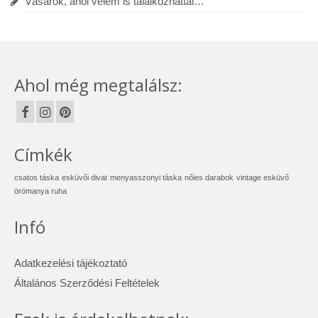
Vásárok, ahol velem is találkozhattál…
Ahol még megtalálsz:
Címkék
csatos táska
esküvői divat
menyasszonyi táska
nőies darabok
vintage esküvő
örömanya ruha
Infó
Adatkezelési tájékoztató
Általános Szerződési Feltételek