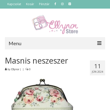
Kapcsolat
Kosár
Pénztár
Menu
Főoldal
Masnis neszeszer
11
Termékek
by
Ellynor
|
|
0
JÚN 2024
Szettek
Akciós termékek
Táskák
Neszeszerek