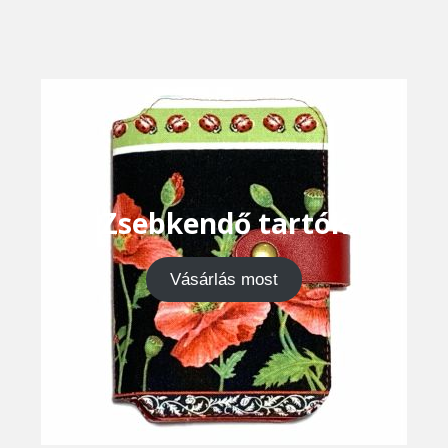
Zsebkendő tartók
Vásárlás most