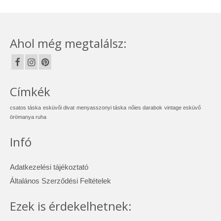
Ahol még megtalálsz:
Címkék
csatos táska
esküvői divat
menyasszonyi táska
nőies darabok
vintage esküvő
örömanya ruha
Infó
Adatkezelési tájékoztató
Általános Szerződési Feltételek
Ezek is érdekelhetnek: