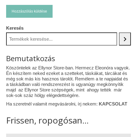
Keresés
Bemutatkozás
Köszöntelek az Ellynor Store-ban. Hermecz Eleonóra vagyok.
Én készítem neked ezeket a szetteket, táskákat, tárcákat és
még sok más kis hasznos tárolót. Remélem a te napjaidat és
a táskádban való rendszerezést is ugyanúgy megkönnyítik
majd az Ellynor Store szépségek, mint ahogy tették már
sok-sok száz hölgy elégedettségére.
Ha szeretnél valamit megvásárolni, írj nekem:
KAPCSOLAT
Frissen, ropogósan...