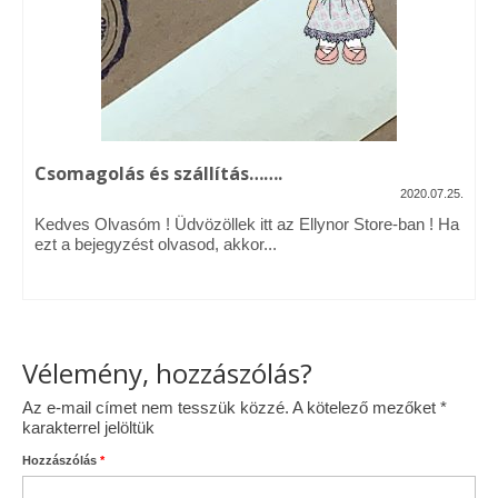
Vásárok, ahol velem is találkozhattál…
Alapanyagok, kellékek
A termékek tisztítása
Csomagolás és szállítás…….
Ellynor története
2020.07.25.
Adatkezelési tájékoztató
Kedves Olvasóm ! Üdvözöllek itt az Ellynor Store-ban ! Ha
ezt a bejegyzést olvasod, akkor...
Általános Szerződési Feltételek
Blog
Vélemény, hozzászólás?
Az e-mail címet nem tesszük közzé.
A kötelező mezőket
*
karakterrel jelöltük
Hozzászólás
*