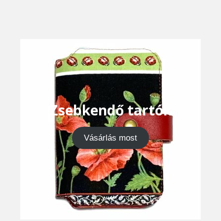
Zsebkendő tartók
Vásárlás most