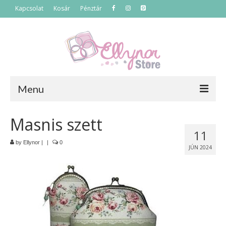
Kapcsolat
Kosár
Pénztár
Menu
Főoldal
Masnis szett
11
Termékek
by
Ellynor
|
|
0
JÚN 2024
Szettek
Akciós termékek
Táskák
Neszeszerek