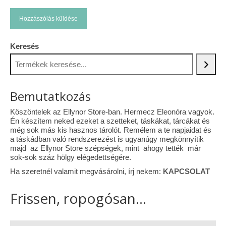
Keresés
Bemutatkozás
Köszöntelek az Ellynor Store-ban. Hermecz Eleonóra vagyok.
Én készítem neked ezeket a szetteket, táskákat, tárcákat és
még sok más kis hasznos tárolót. Remélem a te napjaidat és
a táskádban való rendszerezést is ugyanúgy megkönnyítik
majd az Ellynor Store szépségek, mint ahogy tették már
sok-sok száz hölgy elégedettségére.
Ha szeretnél valamit megvásárolni, írj nekem:
KAPCSOLAT
Frissen, ropogósan...