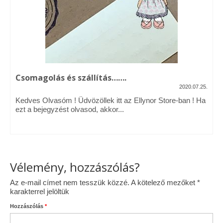
Vásárok, ahol velem is találkozhattál…
Alapanyagok, kellékek
A termékek tisztítása
Csomagolás és szállítás…….
Ellynor története
2020.07.25.
Adatkezelési tájékoztató
Kedves Olvasóm ! Üdvözöllek itt az Ellynor Store-ban ! Ha
ezt a bejegyzést olvasod, akkor...
Általános Szerződési Feltételek
Blog
Vélemény, hozzászólás?
Az e-mail címet nem tesszük közzé.
A kötelező mezőket
*
karakterrel jelöltük
Hozzászólás
*