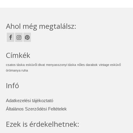
Ahol még megtalálsz:
Címkék
csatos táska
esküvői divat
menyasszonyi táska
nőies darabok
vintage esküvő
örömanya ruha
Infó
Adatkezelési tájékoztató
Általános Szerződési Feltételek
Ezek is érdekelhetnek: