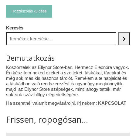
Keresés
Bemutatkozás
Köszöntelek az Ellynor Store-ban. Hermecz Eleonóra vagyok.
Én készítem neked ezeket a szetteket, táskákat, tárcákat és
még sok más kis hasznos tárolót. Remélem a te napjaidat és
a táskádban való rendszerezést is ugyanúgy megkönnyítik
majd az Ellynor Store szépségek, mint ahogy tették már
sok-sok száz hölgy elégedettségére.
Ha szeretnél valamit megvásárolni, írj nekem:
KAPCSOLAT
Frissen, ropogósan...