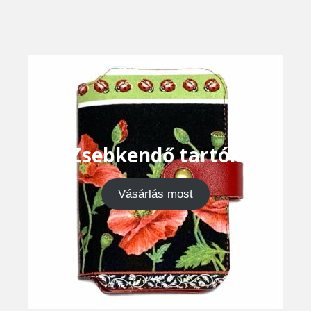
Zsebkendő tartók
Vásárlás most