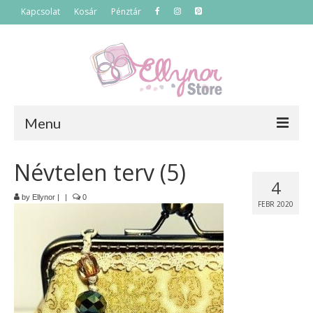
Kapcsolat
Kosár
Pénztár
Menu
Főoldal
Névtelen terv (5)
4
Termékek
by
Ellynor
|
|
0
FEBR 2020
Szettek
Akciós termékek
Táskák
Neszeszerek