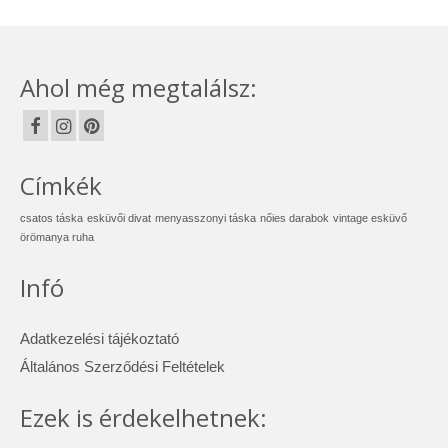
Ahol még megtalálsz:
Címkék
csatos táska
esküvői divat
menyasszonyi táska
nőies darabok
vintage esküvő
örömanya ruha
Infó
Adatkezelési tájékoztató
Általános Szerződési Feltételek
Ezek is érdekelhetnek: