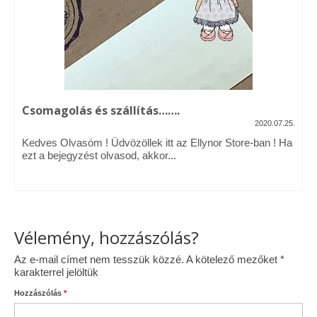
Vásárok, ahol velem is találkozhattál…
Alapanyagok, kellékek
A termékek tisztítása
Csomagolás és szállítás…….
Ellynor története
2020.07.25.
Adatkezelési tájékoztató
Kedves Olvasóm ! Üdvözöllek itt az Ellynor Store-ban ! Ha
ezt a bejegyzést olvasod, akkor...
Általános Szerződési Feltételek
Blog
Vélemény, hozzászólás?
Az e-mail címet nem tesszük közzé.
A kötelező mezőket
*
karakterrel jelöltük
Hozzászólás
*