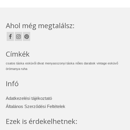
Ahol még megtalálsz:
Címkék
csatos táska
esküvői divat
menyasszonyi táska
nőies darabok
vintage esküvő
örömanya ruha
Infó
Adatkezelési tájékoztató
Általános Szerződési Feltételek
Ezek is érdekelhetnek: