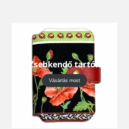
Zsebkendő tartók
Vásárlás most