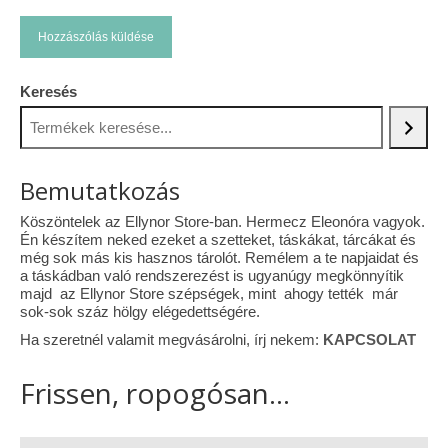
Keresés
Bemutatkozás
Köszöntelek az Ellynor Store-ban. Hermecz Eleonóra vagyok.
Én készítem neked ezeket a szetteket, táskákat, tárcákat és
még sok más kis hasznos tárolót. Remélem a te napjaidat és
a táskádban való rendszerezést is ugyanúgy megkönnyítik
majd az Ellynor Store szépségek, mint ahogy tették már
sok-sok száz hölgy elégedettségére.
Ha szeretnél valamit megvásárolni, írj nekem:
KAPCSOLAT
Frissen, ropogósan...