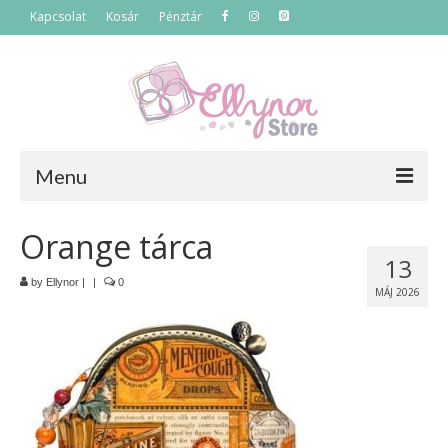
Kapcsolat
Kosár
Pénztár
Menu
Főoldal
Orange tárca
13
Termékek
by
Ellynor
|
|
0
MÁJ 2026
Szettek
Akciós termékek
Táskák
Neszeszerek