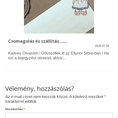
Vásárok, ahol velem is találkozhattál…
Alapanyagok, kellékek
A termékek tisztítása
Csomagolás és szállítás…….
Ellynor története
2020.07.25.
Adatkezelési tájékoztató
Kedves Olvasóm ! Üdvözöllek itt az Ellynor Store-ban ! Ha
ezt a bejegyzést olvasod, akkor...
Általános Szerződési Feltételek
Blog
Vélemény, hozzászólás?
Az e-mail címet nem tesszük közzé.
A kötelező mezőket
*
karakterrel jelöltük
Hozzászólás
*