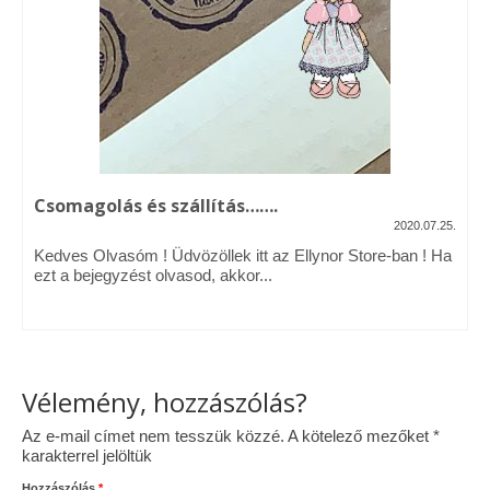
Vásárok, ahol velem is találkozhattál…
Alapanyagok, kellékek
A termékek tisztítása
Ellynor története
Csomagolás és szállítás…….
Adatkezelési tájékoztató
2020.07.25.
Kedves Olvasóm ! Üdvözöllek itt az Ellynor Store-ban ! Ha
Általános Szerződési Feltételek
ezt a bejegyzést olvasod, akkor...
Blog
Vélemény, hozzászólás?
Az e-mail címet nem tesszük közzé.
A kötelező mezőket
*
karakterrel jelöltük
Hozzászólás
*