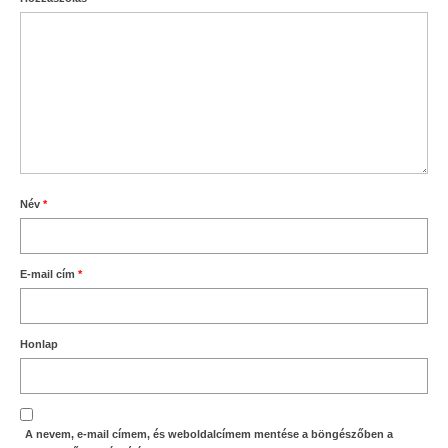
Név
*
E-mail cím
*
Honlap
A nevem, e-mail címem, és weboldalcímem mentése a böngészőben a