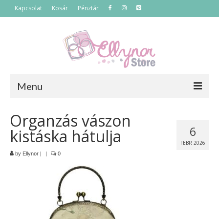
Kapcsolat
Kosár
Pénztár
Menu
Főoldal
Organzás vászon
6
kistáska hátulja
Termékek
FEBR 2026
Szettek
by
Ellynor
|
|
0
Akciós termékek
Táskák
Neszeszerek