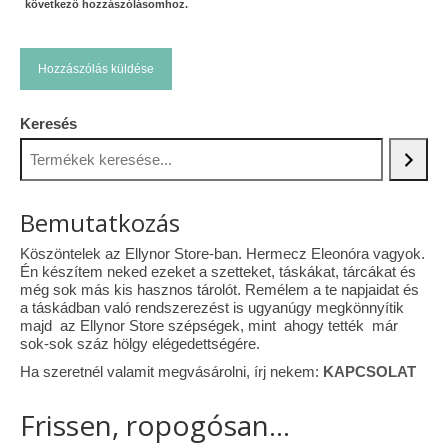
következő hozzászólásomhoz.
Keresés
Bemutatkozás
Köszöntelek az Ellynor Store-ban. Hermecz Eleonóra vagyok.
Én készítem neked ezeket a szetteket, táskákat, tárcákat és
még sok más kis hasznos tárolót. Remélem a te napjaidat és
a táskádban való rendszerezést is ugyanúgy megkönnyítik
majd az Ellynor Store szépségek, mint ahogy tették már
sok-sok száz hölgy elégedettségére.
Ha szeretnél valamit megvásárolni, írj nekem:
KAPCSOLAT
Frissen, ropogósan...