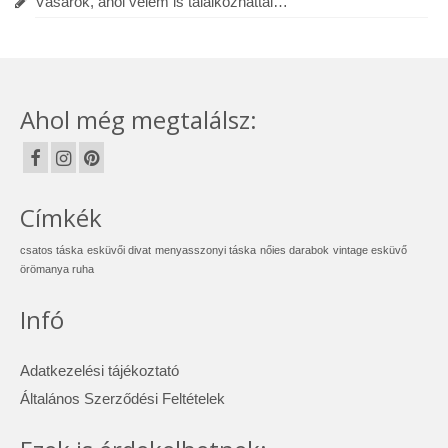
Vásárok, ahol velem is találkozhattál…
Ahol még megtalálsz:
Címkék
csatos táska
esküvői divat
menyasszonyi táska
nőies darabok
vintage esküvő
örömanya ruha
Infó
Adatkezelési tájékoztató
Általános Szerződési Feltételek