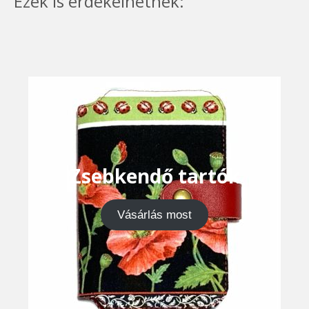
Ezek is érdekelhetnek:
Zsebkendő tartók
Vásárlás most