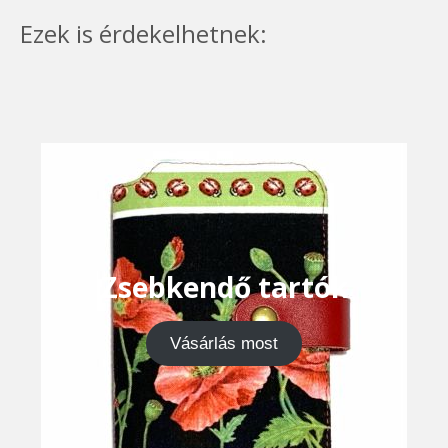
Ezek is érdekelhetnek:
Zsebkendő tartók
Vásárlás most