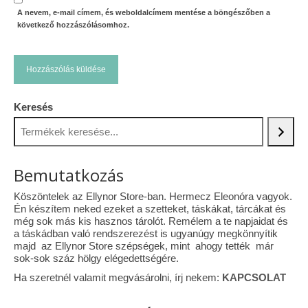
A nevem, e-mail címem, és weboldalcímem mentése a böngészőben a
következő hozzászólásomhoz.
Keresés
Bemutatkozás
Köszöntelek az Ellynor Store-ban. Hermecz Eleonóra vagyok.
Én készítem neked ezeket a szetteket, táskákat, tárcákat és
még sok más kis hasznos tárolót. Remélem a te napjaidat és
a táskádban való rendszerezést is ugyanúgy megkönnyítik
majd az Ellynor Store szépségek, mint ahogy tették már
sok-sok száz hölgy elégedettségére.
Ha szeretnél valamit megvásárolni, írj nekem:
KAPCSOLAT