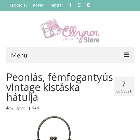
Kapcsolat
Kosár
Pénztár
Menu
Főoldal
Peoniás, fémfogantyús
7
vintage kistáska
Termékek
DEC 2021
hátulja
Szettek
by
Ellynor
|
|
0
Akciós termékek
Táskák
Neszeszerek