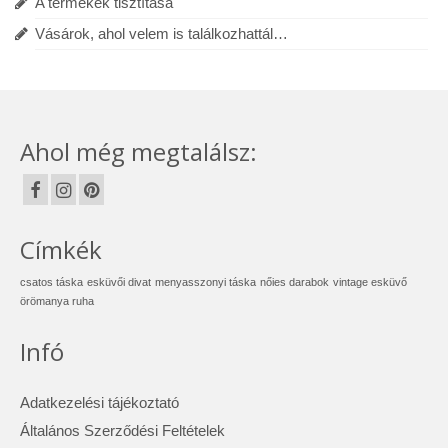
A termékek tisztítása
Vásárok, ahol velem is találkozhattál…
Ahol még megtalálsz:
Címkék
csatos táska
esküvői divat
menyasszonyi táska
nőies darabok
vintage esküvő
örömanya ruha
Infó
Adatkezelési tájékoztató
Általános Szerződési Feltételek