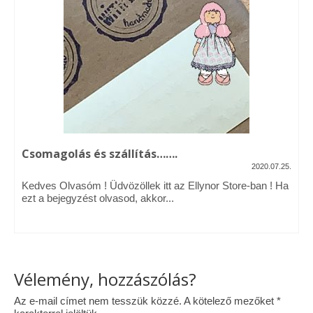
Vásárok, ahol velem is találkozhattál…
Alapanyagok, kellékek
A termékek tisztítása
Ellynor története
Adatkezelési tájékoztató
Csomagolás és szállítás…….
Általános Szerződési Feltételek
2020.07.25.
Kedves Olvasóm ! Üdvözöllek itt az Ellynor Store-ban ! Ha
Blog
ezt a bejegyzést olvasod, akkor...
Vélemény, hozzászólás?
Az e-mail címet nem tesszük közzé.
A kötelező mezőket
*