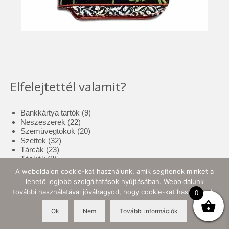
Elfelejtettél valamit?
9
Bankkártya tartók
9
22
termék
Neszeszerek
22
termék
20
Szemüvegtokok
20
32
termék
Szettek
32
23
termék
Tárcák
23
8
termék
Táskák
8
termék
17
Tolltartók
17
A weboldalon cookie-kat használunk, amik segítenek minket a
3
termék
Tote bag
3
lehető legjobb szolgáltatások nyújtásában. Weboldalunk
termék
10
Zsebkendő tartók
10
további használatával jóváhagyod, hogy cookie-kat használjunk.
0
termék
Ok
Nem
További információk
© 2026 Ellynor Store