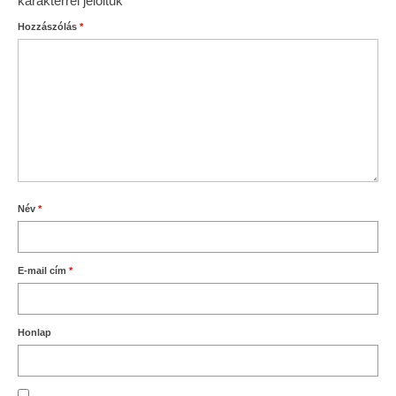
karakterrel jelöltük
Hozzászólás
*
Név
*
E-mail cím
*
Honlap