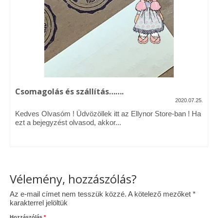
Vásárok, ahol velem is találkozhattál…
Alapanyagok, kellékek
A termékek tisztítása
Ellynor története
Csomagolás és szállítás…….
Adatkezelési tájékoztató
2020.07.25.
Kedves Olvasóm ! Üdvözöllek itt az Ellynor Store-ban ! Ha
Általános Szerződési Feltételek
ezt a bejegyzést olvasod, akkor...
Blog
Vélemény, hozzászólás?
Az e-mail címet nem tesszük közzé.
A kötelező mezőket
*
karakterrel jelöltük
Hozzászólás
*