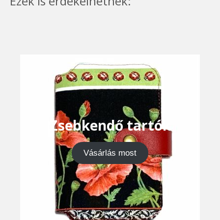
Ezek is érdekelhetnek:
Zsebkendő tartók
Vásárlás most