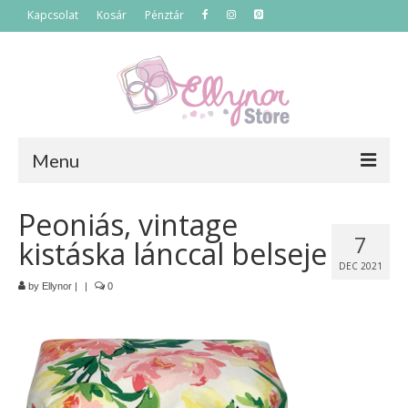
Kapcsolat
Kosár
Pénztár
Menu
Főoldal
Peoniás, vintage
7
kistáska lánccal belseje
Termékek
DEC 2021
Szettek
by
Ellynor
|
|
0
Akciós termékek
Táskák
Neszeszerek