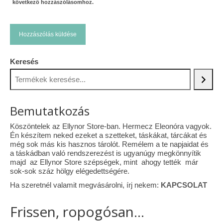
következő hozzászólásomhoz.
Keresés
Bemutatkozás
Köszöntelek az Ellynor Store-ban. Hermecz Eleonóra vagyok.
Én készítem neked ezeket a szetteket, táskákat, tárcákat és
még sok más kis hasznos tárolót. Remélem a te napjaidat és
a táskádban való rendszerezést is ugyanúgy megkönnyítik
majd az Ellynor Store szépségek, mint ahogy tették már
sok-sok száz hölgy elégedettségére.
Ha szeretnél valamit megvásárolni, írj nekem:
KAPCSOLAT
Frissen, ropogósan...