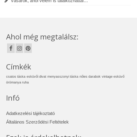
Vásárok, ahol velem is találkozhattál…
Ahol még megtalálsz:
Címkék
csatos táska
esküvői divat
menyasszonyi táska
nőies darabok
vintage esküvő
örömanya ruha
Infó
Adatkezelési tájékoztató
Általános Szerződési Feltételek