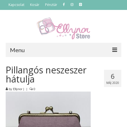
Kapcsolat
Kosár
Pénztár
Menu
Főoldal
Pillangós neszeszer
6
hátulja
Termékek
MÁJ 2020
Szettek
by
Ellynor
|
|
0
Akciós termékek
Táskák
Neszeszerek