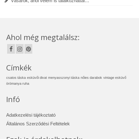
Vásárok, ahol velem is találkozhattál…
Ahol még megtalálsz:
Címkék
csatos táska
esküvői divat
menyasszonyi táska
nőies darabok
vintage esküvő
örömanya ruha
Infó
Adatkezelési tájékoztató
Általános Szerződési Feltételek