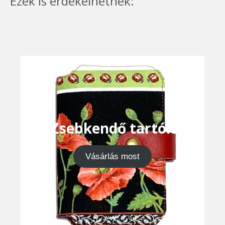
Ezek is érdekelhetnek:
Zsebkendő tartók
Vásárlás most