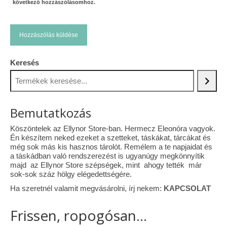
következő hozzászólásomhoz.
Keresés
Bemutatkozás
Köszöntelek az Ellynor Store-ban. Hermecz Eleonóra vagyok.
Én készítem neked ezeket a szetteket, táskákat, tárcákat és
még sok más kis hasznos tárolót. Remélem a te napjaidat és
a táskádban való rendszerezést is ugyanúgy megkönnyítik
majd az Ellynor Store szépségek, mint ahogy tették már
sok-sok száz hölgy elégedettségére.
Ha szeretnél valamit megvásárolni, írj nekem:
KAPCSOLAT
Frissen, ropogósan...