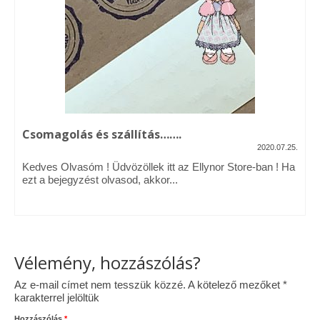
Vásárok, ahol velem is találkozhattál…
Alapanyagok, kellékek
A termékek tisztítása
Ellynor története
Csomagolás és szállítás…….
Adatkezelési tájékoztató
2020.07.25.
Kedves Olvasóm ! Üdvözöllek itt az Ellynor Store-ban ! Ha
Általános Szerződési Feltételek
ezt a bejegyzést olvasod, akkor...
Blog
Vélemény, hozzászólás?
Az e-mail címet nem tesszük közzé.
A kötelező mezőket
*
karakterrel jelöltük
Hozzászólás
*