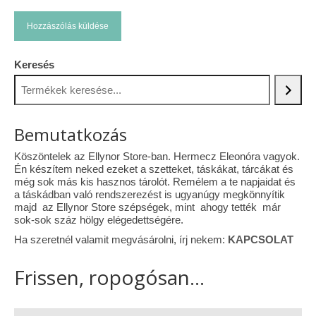
Keresés
Bemutatkozás
Köszöntelek az Ellynor Store-ban. Hermecz Eleonóra vagyok.
Én készítem neked ezeket a szetteket, táskákat, tárcákat és
még sok más kis hasznos tárolót. Remélem a te napjaidat és
a táskádban való rendszerezést is ugyanúgy megkönnyítik
majd az Ellynor Store szépségek, mint ahogy tették már
sok-sok száz hölgy elégedettségére.
Ha szeretnél valamit megvásárolni, írj nekem:
KAPCSOLAT
Frissen, ropogósan...