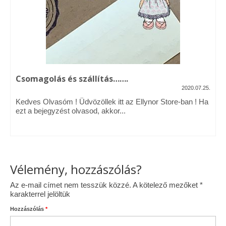
Vásárok, ahol velem is találkozhattál…
Alapanyagok, kellékek
A termékek tisztítása
Csomagolás és szállítás…….
Ellynor története
2020.07.25.
Adatkezelési tájékoztató
Kedves Olvasóm ! Üdvözöllek itt az Ellynor Store-ban ! Ha
ezt a bejegyzést olvasod, akkor...
Általános Szerződési Feltételek
Blog
Vélemény, hozzászólás?
Az e-mail címet nem tesszük közzé.
A kötelező mezőket
*
karakterrel jelöltük
Hozzászólás
*