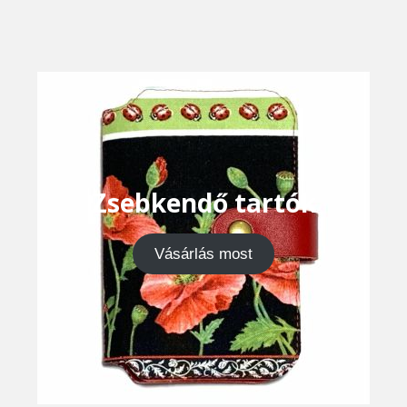
Zsebkendő tartók
Vásárlás most