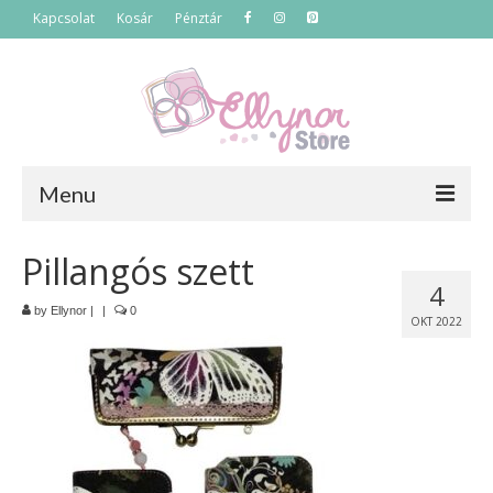
Kapcsolat
Kosár
Pénztár
Menu
Főoldal
Pillangós szett
4
Termékek
by
Ellynor
|
|
0
OKT 2022
Szettek
Akciós termékek
Táskák
Neszeszerek