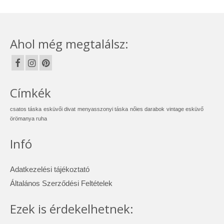
Ahol még megtalálsz:
Címkék
csatos táska
esküvői divat
menyasszonyi táska
nőies darabok
vintage esküvő
örömanya ruha
Infó
Adatkezelési tájékoztató
Általános Szerződési Feltételek
Ezek is érdekelhetnek: