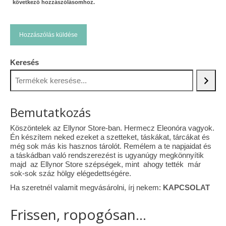
következő hozzászólásomhoz.
Keresés
Bemutatkozás
Köszöntelek az Ellynor Store-ban. Hermecz Eleonóra vagyok.
Én készítem neked ezeket a szetteket, táskákat, tárcákat és
még sok más kis hasznos tárolót. Remélem a te napjaidat és
a táskádban való rendszerezést is ugyanúgy megkönnyítik
majd az Ellynor Store szépségek, mint ahogy tették már
sok-sok száz hölgy elégedettségére.
Ha szeretnél valamit megvásárolni, írj nekem:
KAPCSOLAT
Frissen, ropogósan...