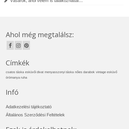
Vásárok, ahol velem is találkozhattál…
Ahol még megtalálsz:
Címkék
csatos táska
esküvői divat
menyasszonyi táska
nőies darabok
vintage esküvő
örömanya ruha
Infó
Adatkezelési tájékoztató
Általános Szerződési Feltételek