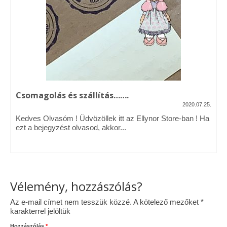
Vásárok, ahol velem is találkozhattál…
Alapanyagok, kellékek
A termékek tisztítása
Ellynor története
Csomagolás és szállítás…….
Adatkezelési tájékoztató
2020.07.25.
Kedves Olvasóm ! Üdvözöllek itt az Ellynor Store-ban ! Ha
Általános Szerződési Feltételek
ezt a bejegyzést olvasod, akkor...
Blog
Vélemény, hozzászólás?
Az e-mail címet nem tesszük közzé.
A kötelező mezőket
*
karakterrel jelöltük
Hozzászólás
*