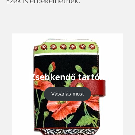
Ezek is érdekelhetnek:
Zsebkendő tartók
Vásárlás most