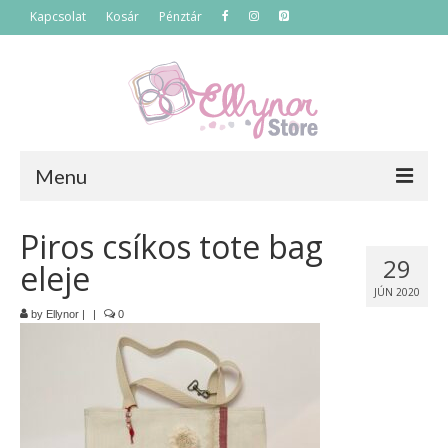
Kapcsolat
Kosár
Pénztár
Menu
Főoldal
Piros csíkos tote bag
29
eleje
Termékek
JÚN 2020
Szettek
by
Ellynor
|
|
0
Akciós termékek
Táskák
Neszeszerek