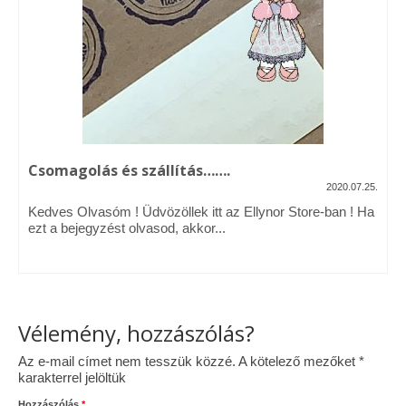
Vásárok, ahol velem is találkozhattál…
Alapanyagok, kellékek
A termékek tisztítása
Ellynor története
Csomagolás és szállítás…….
Adatkezelési tájékoztató
2020.07.25.
Kedves Olvasóm ! Üdvözöllek itt az Ellynor Store-ban ! Ha
Általános Szerződési Feltételek
ezt a bejegyzést olvasod, akkor...
Blog
Vélemény, hozzászólás?
Az e-mail címet nem tesszük közzé.
A kötelező mezőket
*
karakterrel jelöltük
Hozzászólás
*