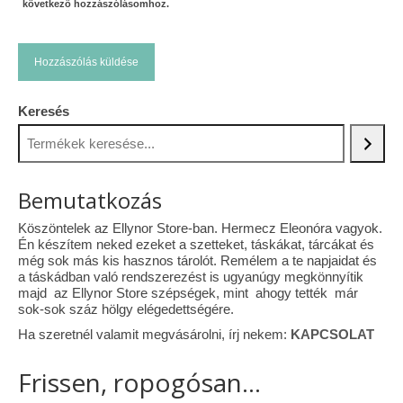
következő hozzászólásomhoz.
Keresés
Bemutatkozás
Köszöntelek az Ellynor Store-ban. Hermecz Eleonóra vagyok.
Én készítem neked ezeket a szetteket, táskákat, tárcákat és
még sok más kis hasznos tárolót. Remélem a te napjaidat és
a táskádban való rendszerezést is ugyanúgy megkönnyítik
majd az Ellynor Store szépségek, mint ahogy tették már
sok-sok száz hölgy elégedettségére.
Ha szeretnél valamit megvásárolni, írj nekem:
KAPCSOLAT
Frissen, ropogósan...