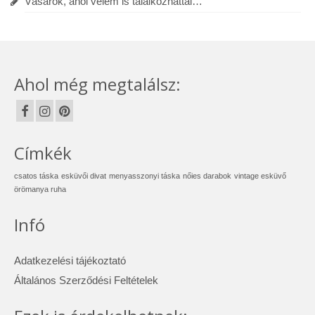
Vásárok, ahol velem is találkozhattál…
Ahol még megtalálsz:
Címkék
csatos táska
esküvői divat
menyasszonyi táska
nőies darabok
vintage esküvő
örömanya ruha
Infó
Adatkezelési tájékoztató
Általános Szerződési Feltételek