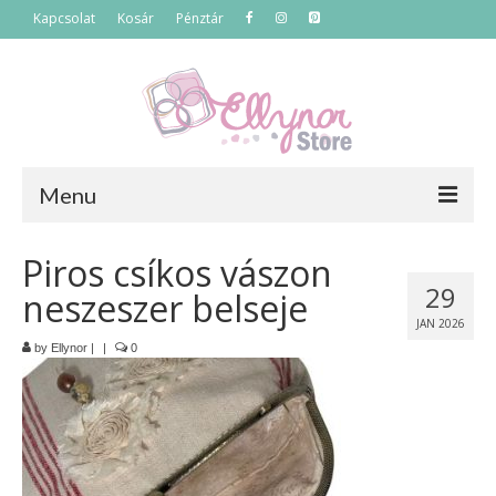
Kapcsolat
Kosár
Pénztár
Menu
Főoldal
Piros csíkos vászon
29
neszeszer belseje
Termékek
JAN 2026
Szettek
by
Ellynor
|
|
0
Akciós termékek
Táskák
Neszeszerek