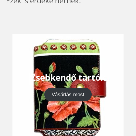
Ezek is érdekelhetnek:
Zsebkendő tartók
Vásárlás most