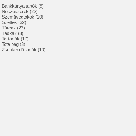
9
Bankkártya tartók
9
22
termék
Neszeszerek
22
termék
20
Szemüvegtokok
20
32
termék
Szettek
32
23
termék
Tárcák
23
8
termék
Táskák
8
termék
17
Tolltartók
17
3
termék
Tote bag
3
termék
10
Zsebkendő tartók
10
termék