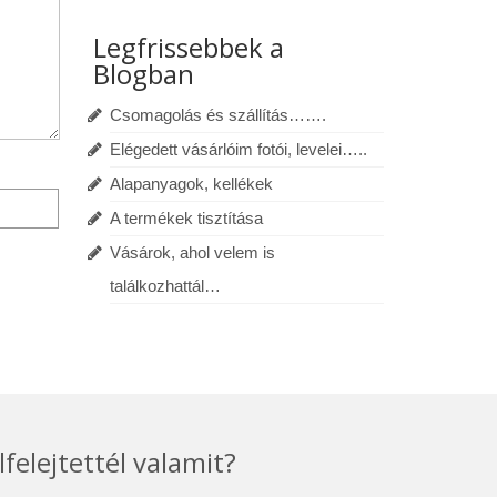
Legfrissebbek a
Blogban
Csomagolás és szállítás…….
Elégedett vásárlóim fotói, levelei…..
Alapanyagok, kellékek
A termékek tisztítása
Vásárok, ahol velem is
találkozhattál…
lfelejtettél valamit?