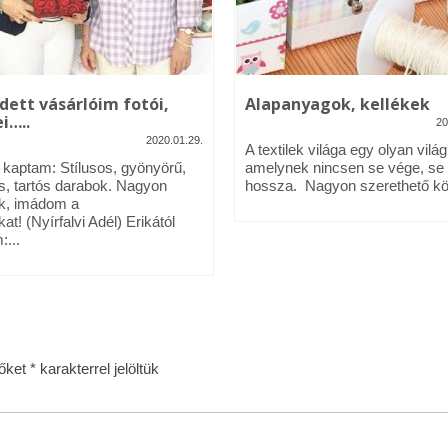
dett vásárlóim fotói,
Alapanyagok, kellékek
i…..
20
2020.01.29.
A textilek világa egy olyan világ
l kaptam: Stílusos, gyönyörű,
amelynek nincsen se vége, se
s, tartós darabok. Nagyon
hossza. Nagyon szerethető köz
k, imádom a
kat! (Nyírfalvi Adél) Erikától
:...
zőket
*
karakterrel jelöltük