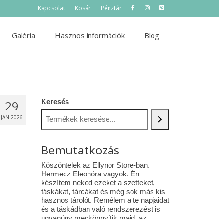
Kapcsolat
Kosár
Pénztár
Galéria
Hasznos információk
Blog
Keresés
29
JAN 2026
Bemutatkozás
Köszöntelek az Ellynor Store-ban.
Hermecz Eleonóra vagyok. Én
készítem neked ezeket a szetteket,
táskákat, tárcákat és még sok más kis
hasznos tárolót. Remélem a te napjaidat
és a táskádban való rendszerezést is
ugyanúgy megkönnyítik majd az