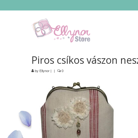
Piros csíkos vászon nes
by
Ellynor
|
|
0