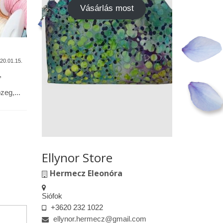
Vásárlás most
A termékek tisztítása
Vásárok,
találkoz
20.01.15.
2020.01.13.
,
Alapanyagok: Tilda pamutvászon,
designer pamutvászon, lenvászon,
Kedves le
eg,...
textilbőr, csipkék … Minden textil,
engedélyem
kivéve a textilbőrt, beavatás...
kiskereske
felületeke
elkészített.
Ellynor Store
Hermecz Eleonóra
Siófok
+3620 232 1022
ellynor.hermecz@gmail.com