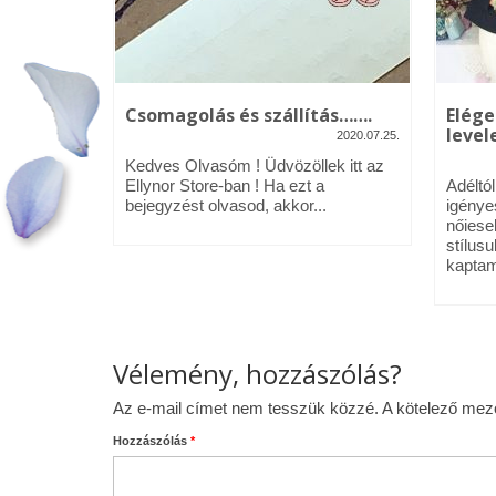
kék – Üdv
Csomagolás és szállítás…….
Elége
levele
2020.07.25.
2020.01.09.
Kedves Olvasóm ! Üdvözöllek itt az
néztél,
Ellynor Store-ban ! Ha ezt a
Adéltó
om.
bejegyzést olvasod, akkor...
igénye
 az Ellynor
nőiese
stílusu
kaptam
Vélemény, hozzászólás?
Az e-mail címet nem tesszük közzé.
A kötelező me
Hozzászólás
*