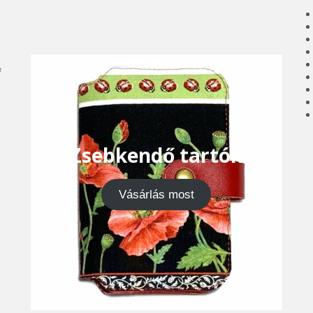
e
Zsebkendő tartók
Vásárlás most