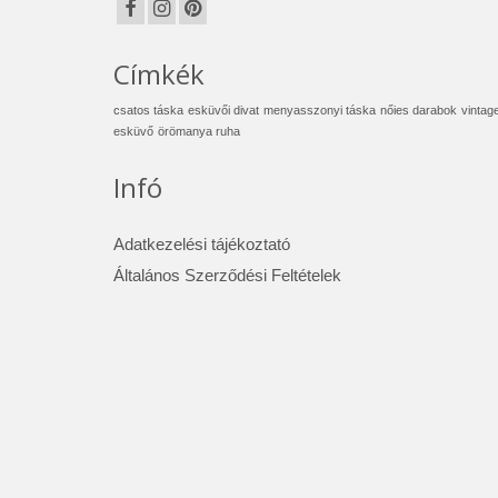
Címkék
csatos táska
esküvői divat
menyasszonyi táska
nőies darabok
vintag
esküvő
örömanya ruha
Infó
Adatkezelési tájékoztató
Általános Szerződési Feltételek