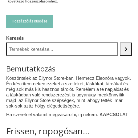
következő hozzászólásomhoz.
Keresés
Bemutatkozás
Köszöntelek az Ellynor Store-ban. Hermecz Eleonóra vagyok.
Én készítem neked ezeket a szetteket, táskákat, tárcákat és
még sok más kis hasznos tárolót. Remélem a te napjaidat és
a táskádban való rendszerezést is ugyanúgy megkönnyítik
majd az Ellynor Store szépségek, mint ahogy tették már
sok-sok száz hölgy elégedettségére.
Ha szeretnél valamit megvásárolni, írj nekem:
KAPCSOLAT
Frissen, ropogósan...