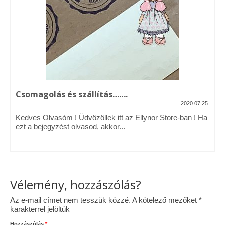
Vásárok, ahol velem is találkozhattál…
Alapanyagok, kellékek
A termékek tisztítása
Ellynor története
Csomagolás és szállítás…….
Adatkezelési tájékoztató
2020.07.25.
Kedves Olvasóm ! Üdvözöllek itt az Ellynor Store-ban ! Ha
Általános Szerződési Feltételek
ezt a bejegyzést olvasod, akkor...
Blog
Vélemény, hozzászólás?
Az e-mail címet nem tesszük közzé.
A kötelező mezőket
*
karakterrel jelöltük
Hozzászólás
*