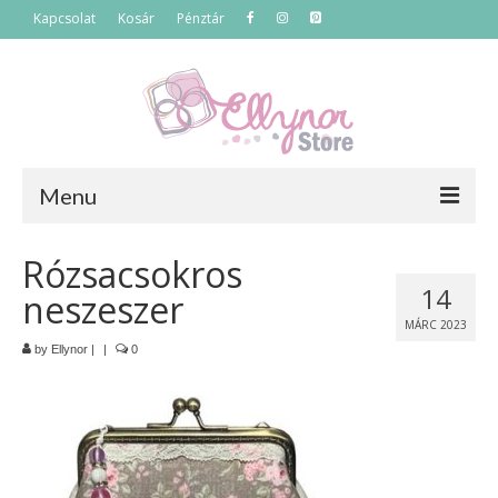
Kapcsolat
Kosár
Pénztár
Menu
Főoldal
Rózsacsokros
14
neszeszer
Termékek
MÁRC 2023
Szettek
by
Ellynor
|
|
0
Akciós termékek
Táskák
Neszeszerek