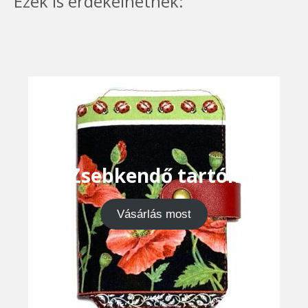
Ezek is érdekelhetnek:
Zsebkendő tartók
Vásárlás most