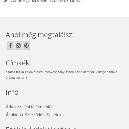
Vásárok, ahol velem is találkozhattál…
Ahol még megtalálsz:
Címkék
csatos táska
esküvői divat
menyasszonyi táska
nőies darabok
vintage esküvő
örömanya ruha
Infó
Adatkezelési tájékoztató
Általános Szerződési Feltételek