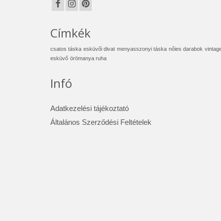
Címkék
csatos táska
esküvői divat
menyasszonyi táska
nőies darabok
vintag
esküvő
örömanya ruha
Infó
Adatkezelési tájékoztató
Általános Szerződési Feltételek