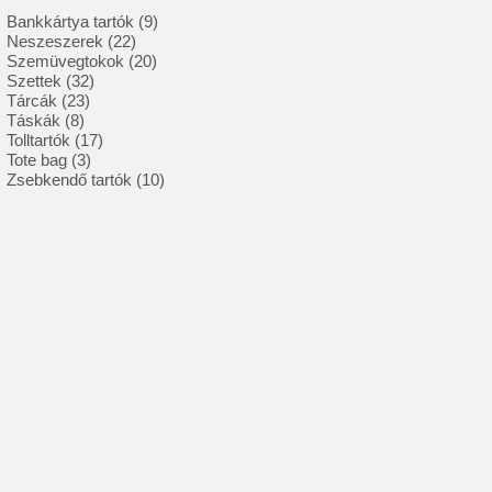
9
Bankkártya tartók
9
22
termék
Neszeszerek
22
termék
20
Szemüvegtokok
20
32
termék
Szettek
32
23
termék
Tárcák
23
8
termék
Táskák
8
termék
17
Tolltartók
17
3
termék
Tote bag
3
termék
10
Zsebkendő tartók
10
termék