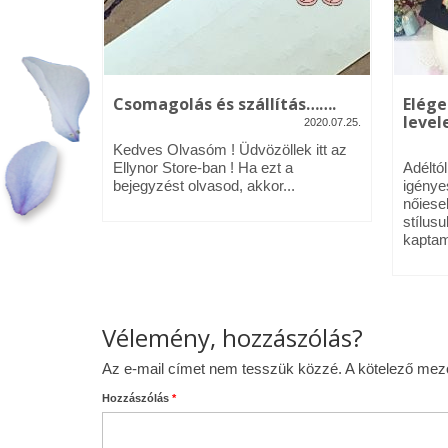
kék – Üdv
Csomagolás és szállítás…….
Elége
levele
2020.07.25.
2020.01.09.
Kedves Olvasóm ! Üdvözöllek itt az
néztél,
Ellynor Store-ban ! Ha ezt a
Adéltó
om.
bejegyzést olvasod, akkor...
igénye
 az Ellynor
nőiese
stílusu
kaptam
Vélemény, hozzászólás?
Az e-mail címet nem tesszük közzé.
A kötelező me
Hozzászólás
*