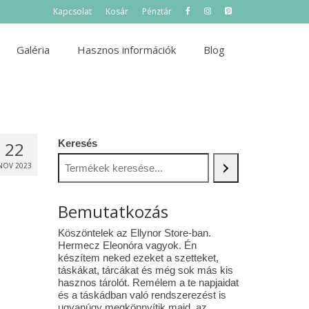
Kapcsolat
Kosár
Pénztár
Galéria
Hasznos információk
Blog
Keresés
22
NOV 2023
Bemutatkozás
Köszöntelek az Ellynor Store-ban.
Hermecz Eleonóra vagyok. Én
készítem neked ezeket a szetteket,
táskákat, tárcákat és még sok más kis
hasznos tárolót. Remélem a te napjaidat
és a táskádban való rendszerezést is
ugyanúgy megkönnyítik majd az