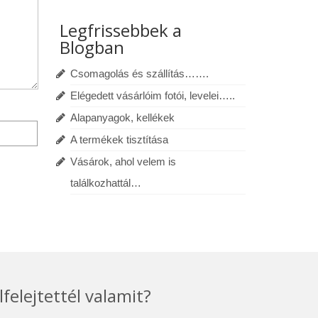
Legfrissebbek a
Blogban
Csomagolás és szállítás…….
Elégedett vásárlóim fotói, levelei…..
Alapanyagok, kellékek
A termékek tisztítása
Vásárok, ahol velem is
találkozhattál…
lfelejtettél valamit?