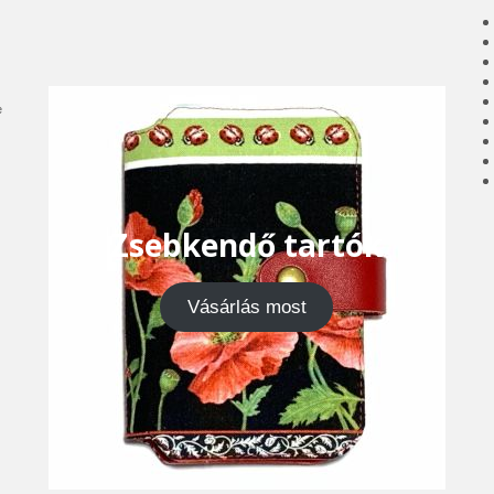
e
Zsebkendő tartók
Vásárlás most