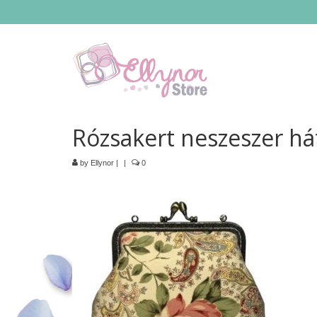
Rózsakert neszeszer há
by
Ellynor
|
|
0