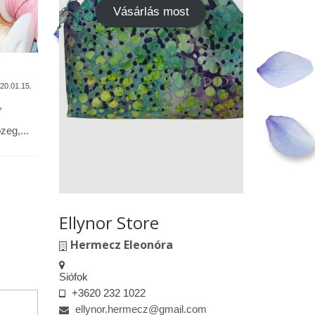
Vásárlás most
A termékek tisztítása
Vásárok,
találkoz
20.01.15.
2020.01.13.
,
Alapanyagok: Tilda pamutvászon,
designer pamutvászon, lenvászon,
Kedves le
eg,...
textilbőr, csipkék … Minden textil,
engedélyem
kivéve a textilbőrt, beavatás...
kiskereske
felületeke
elkészített.
Ellynor Store
Hermecz Eleonóra
Siófok
+3620 232 1022
ellynor.hermecz@gmail.com