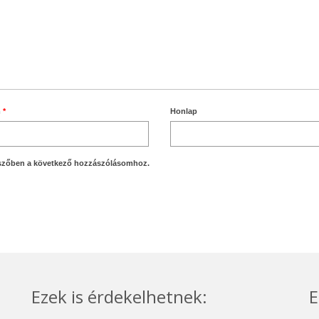
m
*
Honlap
szőben a következő hozzászólásomhoz.
Ezek is érdekelhetnek:
E