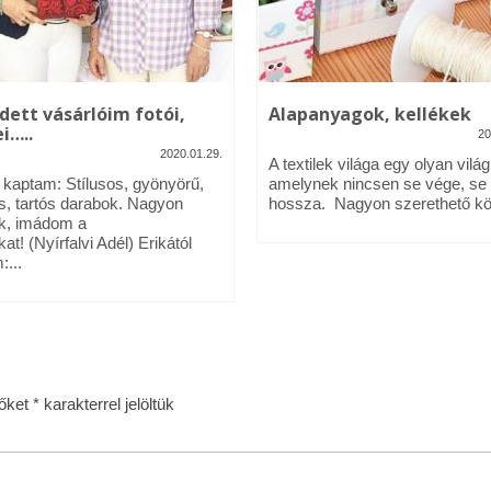
dett vásárlóim fotói,
Alapanyagok, kellékek
i…..
20
2020.01.29.
A textilek világa egy olyan világ
l kaptam: Stílusos, gyönyörű,
amelynek nincsen se vége, se
s, tartós darabok. Nagyon
hossza. Nagyon szerethető köz
k, imádom a
kat! (Nyírfalvi Adél) Erikától
:...
zőket
*
karakterrel jelöltük