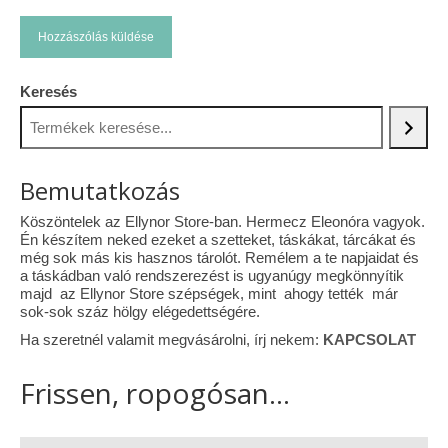
Keresés
Bemutatkozás
Köszöntelek az Ellynor Store-ban. Hermecz Eleonóra vagyok.
Én készítem neked ezeket a szetteket, táskákat, tárcákat és
még sok más kis hasznos tárolót. Remélem a te napjaidat és
a táskádban való rendszerezést is ugyanúgy megkönnyítik
majd az Ellynor Store szépségek, mint ahogy tették már
sok-sok száz hölgy elégedettségére.
Ha szeretnél valamit megvásárolni, írj nekem:
KAPCSOLAT
Frissen, ropogósan...