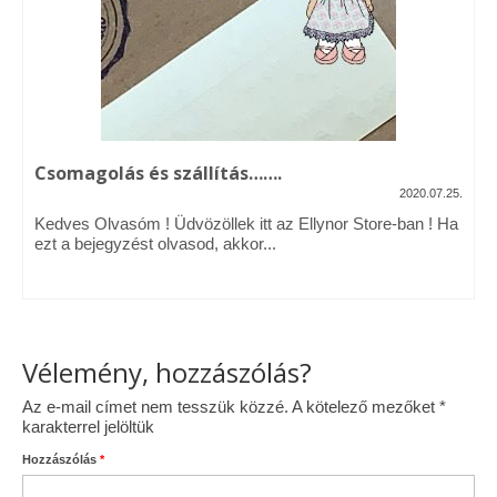
Vásárok, ahol velem is találkozhattál…
Alapanyagok, kellékek
A termékek tisztítása
Csomagolás és szállítás…….
Ellynor története
2020.07.25.
Adatkezelési tájékoztató
Kedves Olvasóm ! Üdvözöllek itt az Ellynor Store-ban ! Ha
ezt a bejegyzést olvasod, akkor...
Általános Szerződési Feltételek
Blog
Vélemény, hozzászólás?
Az e-mail címet nem tesszük közzé.
A kötelező mezőket
*
karakterrel jelöltük
Hozzászólás
*