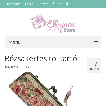
Kapcsolat
Kosár
Pénztár
Menu
Főoldal
Rózsakertes tolltartó
17
Termékek
by
Ellynor
|
|
0
JAN 2024
Szettek
Akciós termékek
Táskák
Neszeszerek