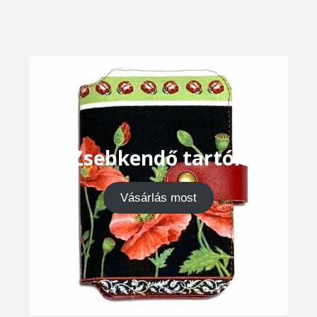
Zsebkendő tartók
Vásárlás most