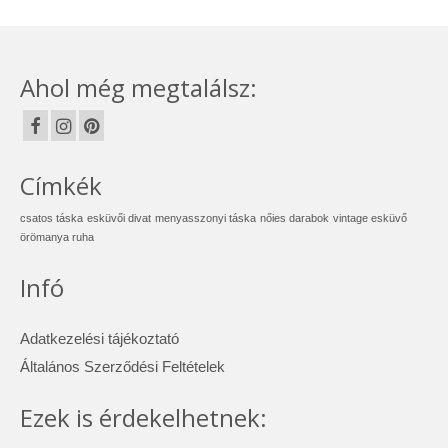
Ahol még megtalálsz:
Címkék
csatos táska
esküvői divat
menyasszonyi táska
nőies darabok
vintage esküvő
örömanya ruha
Infó
Adatkezelési tájékoztató
Általános Szerződési Feltételek
Ezek is érdekelhetnek: