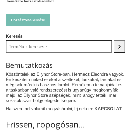
következő hozzászólásomhoz.
Keresés
Bemutatkozás
Köszöntelek az Ellynor Store-ban. Hermecz Eleonóra vagyok.
Én készítem neked ezeket a szetteket, táskákat, tárcákat és
még sok más kis hasznos tárolót. Remélem a te napjaidat és
a táskádban való rendszerezést is ugyanúgy megkönnyítik
majd az Ellynor Store szépségek, mint ahogy tették már
sok-sok száz hölgy elégedettségére.
Ha szeretnél valamit megvásárolni, írj nekem:
KAPCSOLAT
Frissen, ropogósan...