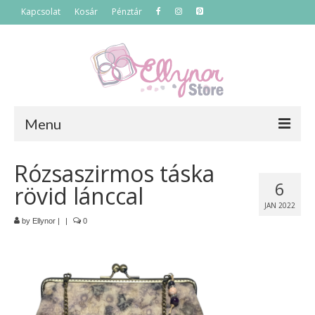
Kapcsolat
Kosár
Pénztár
Menu
Főoldal
Rózsaszirmos táska
6
rövid lánccal
Termékek
JAN 2022
Szettek
by
Ellynor
|
|
0
Akciós termékek
Táskák
Neszeszerek