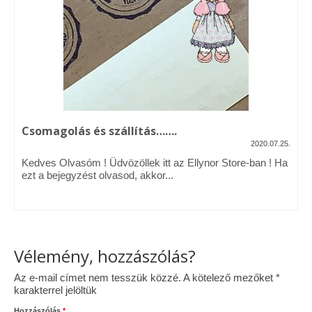
Vásárok, ahol velem is találkozhattál…
Alapanyagok, kellékek
A termékek tisztítása
Ellynor története
Csomagolás és szállítás…….
Adatkezelési tájékoztató
2020.07.25.
Kedves Olvasóm ! Üdvözöllek itt az Ellynor Store-ban ! Ha
Általános Szerződési Feltételek
ezt a bejegyzést olvasod, akkor...
Blog
Vélemény, hozzászólás?
Az e-mail címet nem tesszük közzé.
A kötelező mezőket
*
karakterrel jelöltük
Hozzászólás
*