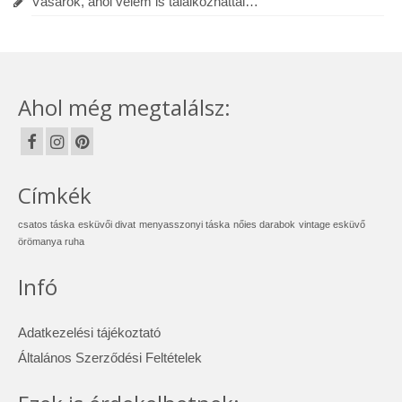
Vásárok, ahol velem is találkozhattál…
Ahol még megtalálsz:
Címkék
csatos táska
esküvői divat
menyasszonyi táska
nőies darabok
vintage esküvő
örömanya ruha
Infó
Adatkezelési tájékoztató
Általános Szerződési Feltételek