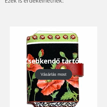
Ezek is érdekelhetnek:
Zsebkendő tartók
Vásárlás most