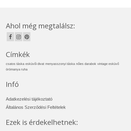
Ahol még megtalálsz:
Címkék
csatos táska
esküvői divat
menyasszonyi táska
nőies darabok
vintage esküvő
örömanya ruha
Infó
Adatkezelési tájékoztató
Általános Szerződési Feltételek
Ezek is érdekelhetnek: