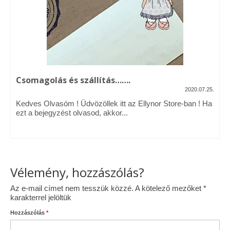
Vásárok, ahol velem is találkozhattál…
Alapanyagok, kellékek
A termékek tisztítása
Csomagolás és szállítás…….
Ellynor története
2020.07.25.
Adatkezelési tájékoztató
Kedves Olvasóm ! Üdvözöllek itt az Ellynor Store-ban ! Ha
ezt a bejegyzést olvasod, akkor...
Általános Szerződési Feltételek
Blog
Vélemény, hozzászólás?
Az e-mail címet nem tesszük közzé.
A kötelező mezőket
*
karakterrel jelöltük
Hozzászólás
*