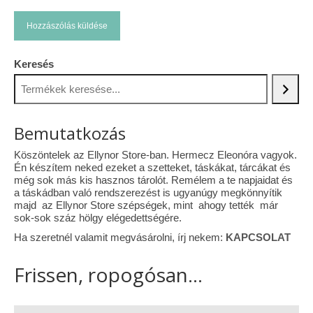
Keresés
Bemutatkozás
Köszöntelek az Ellynor Store-ban. Hermecz Eleonóra vagyok.
Én készítem neked ezeket a szetteket, táskákat, tárcákat és
még sok más kis hasznos tárolót. Remélem a te napjaidat és
a táskádban való rendszerezést is ugyanúgy megkönnyítik
majd az Ellynor Store szépségek, mint ahogy tették már
sok-sok száz hölgy elégedettségére.
Ha szeretnél valamit megvásárolni, írj nekem:
KAPCSOLAT
Frissen, ropogósan...