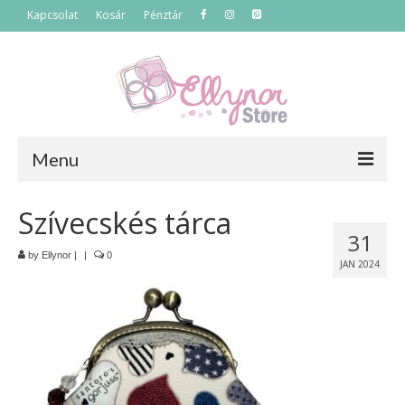
Kapcsolat
Kosár
Pénztár
Menu
Főoldal
Szívecskés tárca
31
Termékek
by
Ellynor
|
|
0
JAN 2024
Szettek
Akciós termékek
Táskák
Neszeszerek