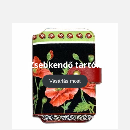
Zsebkendő tartók
Vásárlás most