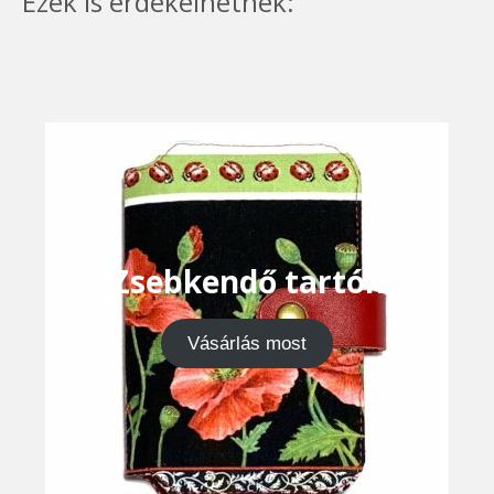
Ezek is érdekelhetnek:
Zsebkendő tartók
Vásárlás most