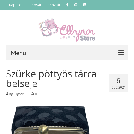
Kapcsolat
Kosár
Pénztár
Menu
Főoldal
Szürke pöttyös tárca
6
belseje
Termékek
DEC 2021
Szettek
by
Ellynor
|
|
0
Akciós termékek
Táskák
Neszeszerek