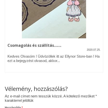
Vásárok, ahol velem is találkozhattál…
Alapanyagok, kellékek
A termékek tisztítása
Ellynor története
Csomagolás és szállítás…….
Adatkezelési tájékoztató
2020.07.25.
Kedves Olvasóm ! Üdvözöllek itt az Ellynor Store-ban ! Ha
Általános Szerződési Feltételek
ezt a bejegyzést olvasod, akkor...
Blog
Vélemény, hozzászólás?
Az e-mail címet nem tesszük közzé.
A kötelező mezőket
*
karakterrel jelöltük
Hozzászólás
*