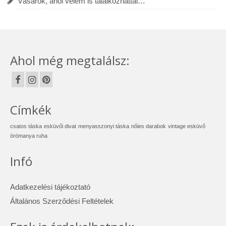
Vásárok, ahol velem is találkozhattál…
Ahol még megtalálsz:
Címkék
csatos táska
esküvői divat
menyasszonyi táska
nőies darabok
vintage esküvő
örömanya ruha
Infó
Adatkezelési tájékoztató
Általános Szerződési Feltételek