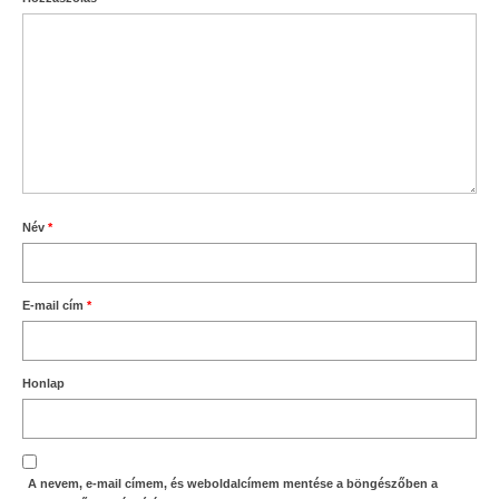
Név
*
E-mail cím
*
Honlap
A nevem, e-mail címem, és weboldalcímem mentése a böngészőben a