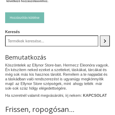
következő hozzászólásomhoz.
Keresés
Bemutatkozás
Köszöntelek az Ellynor Store-ban. Hermecz Eleonóra vagyok.
Én készítem neked ezeket a szetteket, táskákat, tárcákat és
még sok más kis hasznos tárolót. Remélem a te napjaidat és
a táskádban való rendszerezést is ugyanúgy megkönnyítik
majd az Ellynor Store szépségek, mint ahogy tették már
sok-sok száz hölgy elégedettségére.
Ha szeretnél valamit megvásárolni, írj nekem:
KAPCSOLAT
Frissen, ropogósan...