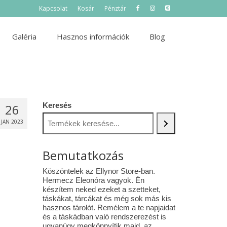
Kapcsolat
Kosár
Pénztár
Galéria
Hasznos információk
Blog
Keresés
26
JAN 2023
Bemutatkozás
Köszöntelek az Ellynor Store-ban.
Hermecz Eleonóra vagyok. Én
készítem neked ezeket a szetteket,
táskákat, tárcákat és még sok más kis
hasznos tárolót. Remélem a te napjaidat
és a táskádban való rendszerezést is
ugyanúgy megkönnyítik majd az