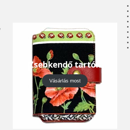
e
Zsebkendő tartók
Vásárlás most