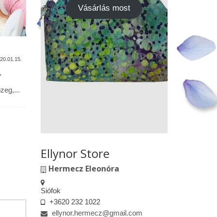
Vásárlás most
A termékek tisztítása
Vásárok,
találkoz
20.01.15.
2020.01.13.
,
Alapanyagok: Tilda pamutvászon,
designer pamutvászon, lenvászon,
Kedves le
eg,...
textilbőr, csipkék … Minden textil,
engedélyem
kivéve a textilbőrt, beavatás...
kiskereske
felületeke
elkészített.
Ellynor Store
Hermecz Eleonóra
Siófok
+3620 232 1022
ellynor.hermecz@gmail.com