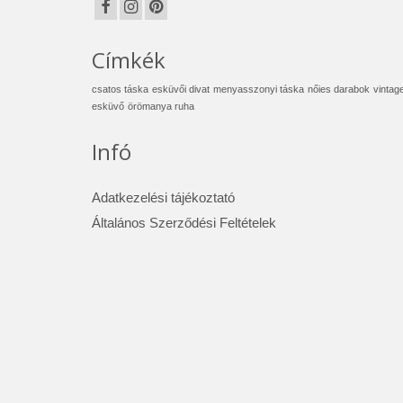
Címkék
csatos táska
esküvői divat
menyasszonyi táska
nőies darabok
vintag
esküvő
örömanya ruha
Infó
Adatkezelési tájékoztató
Általános Szerződési Feltételek