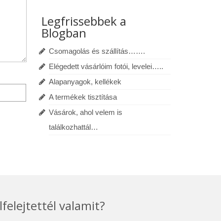
Legfrissebbek a
Blogban
Csomagolás és szállítás…….
Elégedett vásárlóim fotói, levelei…..
Alapanyagok, kellékek
A termékek tisztítása
Vásárok, ahol velem is
találkozhattál…
lfelejtettél valamit?