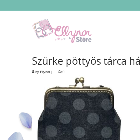
Szürke pöttyös tárca há
by
Ellynor
|
|
0