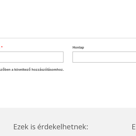
m
*
Honlap
szőben a következő hozzászólásomhoz.
Ezek is érdekelhetnek:
E