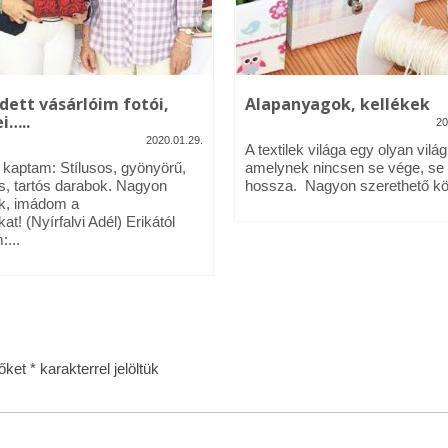
dett vásárlóim fotói,
Alapanyagok, kellékek
i…..
20
2020.01.29.
A textilek világa egy olyan világ
l kaptam: Stílusos, gyönyörű,
amelynek nincsen se vége, se
s, tartós darabok. Nagyon
hossza. Nagyon szerethető köz
k, imádom a
kat! (Nyírfalvi Adél) Erikától
:...
zőket
*
karakterrel jelöltük