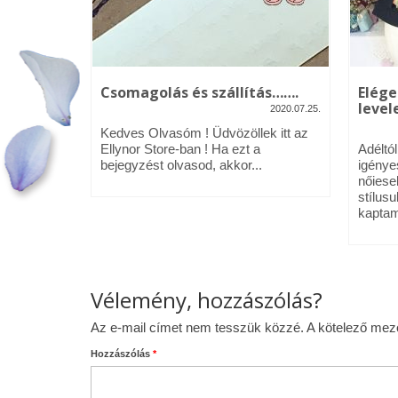
kék – Üdv
Csomagolás és szállítás…….
Elége
levele
2020.07.25.
2020.01.09.
Kedves Olvasóm ! Üdvözöllek itt az
néztél,
Ellynor Store-ban ! Ha ezt a
Adéltó
om.
bejegyzést olvasod, akkor...
igénye
 az Ellynor
nőiese
stílusu
kaptam
Vélemény, hozzászólás?
Az e-mail címet nem tesszük közzé.
A kötelező me
Hozzászólás
*