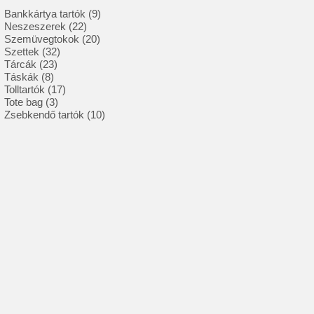
9
Bankkártya tartók
9
22
termék
Neszeszerek
22
termék
20
Szemüvegtokok
20
32
termék
Szettek
32
23
termék
Tárcák
23
8
termék
Táskák
8
termék
17
Tolltartók
17
3
termék
Tote bag
3
termék
10
Zsebkendő tartók
10
termék