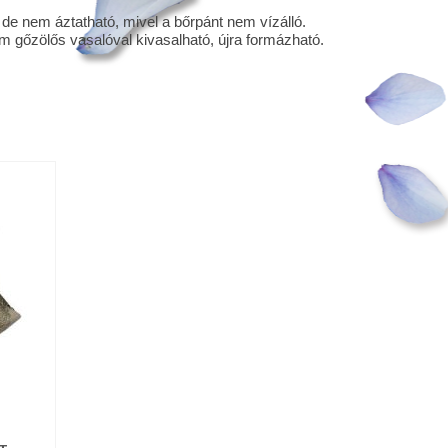
 de nem áztatható, mivel a bőrpánt nem vízálló.
m gőzölős vasalóval kivasalható, újra formázható.