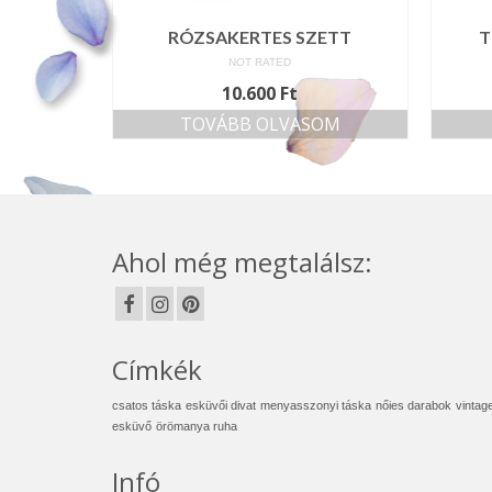
RÓZSAKERTES SZETT
T
NOT RATED
10.600
Ft
TOVÁBB OLVASOM
Ahol még megtalálsz:
Címkék
csatos táska
esküvői divat
menyasszonyi táska
nőies darabok
vintag
esküvő
örömanya ruha
Infó