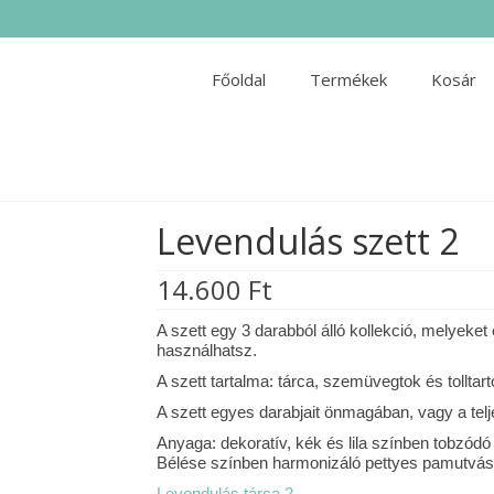
Főoldal
Termékek
Kosár
Levendulás szett 2
14.600
Ft
A szett egy 3 darabból álló kollekció, melyeke
használhatsz.
A szett tartalma: tárca, szemüvegtok és tolltart
A szett egyes darabjait önmagában, vagy a tel
Anyaga: dekoratív, kék és lila színben tobzódó
Bélése színben harmonizáló pettyes pamutvá
Levendulás tárca 2