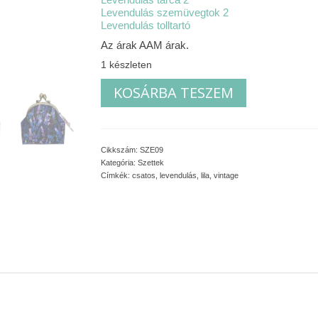
Levendulás szemüvegtok 2
Levendulás tolltartó
Az árak AAM árak.
1 készleten
Levendulás
KOSÁRBA TESZEM
szett
2
mennyiség
Cikkszám:
SZE09
Kategória:
Szettek
Címkék:
csatos
,
levendulás
,
lila
,
vintage