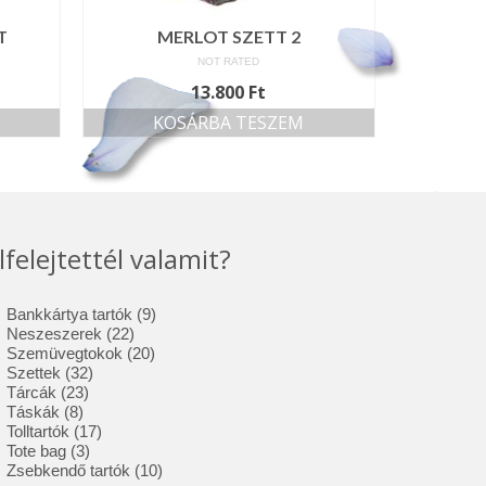
T
MERLOT SZETT 2
NOT RATED
13.800
Ft
KOSÁRBA TESZEM
lfelejtettél valamit?
9
Bankkártya tartók
9
22
termék
Neszeszerek
22
termék
20
Szemüvegtokok
20
32
termék
Szettek
32
23
termék
Tárcák
23
8
termék
Táskák
8
termék
17
Tolltartók
17
3
termék
Tote bag
3
termék
10
Zsebkendő tartók
10