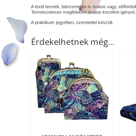
A textil termék, bármennyire is óvatos vagy, előford
Természetesen megfelelően óvatos kezelést igényel. 
A praktikum jegyében, szeretettel készült.
Érdekelhetnek még…