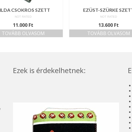
ILDA CSOKROS SZETT
EZÜST-SZÜRKE SZET
NOT RATED
NOT RATED
11.000
Ft
13.600
Ft
TOVÁBB OLVASOM
TOVÁBB OLVASOM
Ezek is érdekelhetnek:
E
e