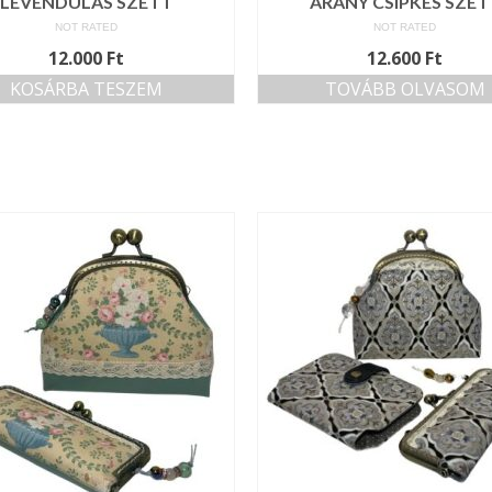
LEVENDULÁS SZETT
ARANY CSIPKÉS SZET
NOT RATED
NOT RATED
12.000
Ft
12.600
Ft
KOSÁRBA TESZEM
TOVÁBB OLVASOM