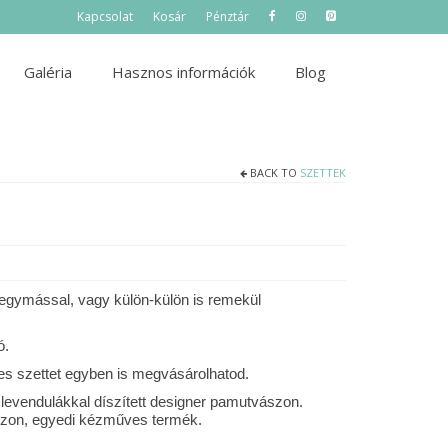
Kapcsolat
Kosár
Pénztár
Galéria
Hasznos információk
Blog
BACK TO
SZETTEK
t egymással, vagy külön-külön is remekül
ó.
jes szettet egyben is megvásárolhatod.
 levendulákkal díszített designer pamutvászon.
szon, egyedi kézműves termék.