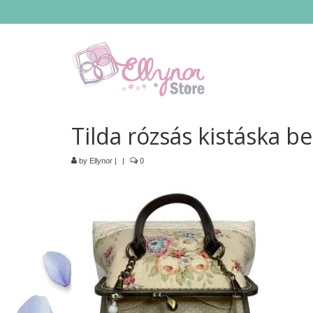
Tilda rózsás kistáska be
by
Ellynor
|
|
0