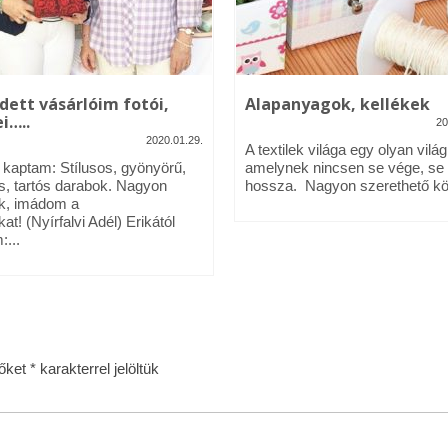
dett vásárlóim fotói,
Alapanyagok, kellékek
i…..
20
2020.01.29.
A textilek világa egy olyan világ
l kaptam: Stílusos, gyönyörű,
amelynek nincsen se vége, se
s, tartós darabok. Nagyon
hossza. Nagyon szerethető köz
k, imádom a
kat! (Nyírfalvi Adél) Erikától
:...
zőket
*
karakterrel jelöltük