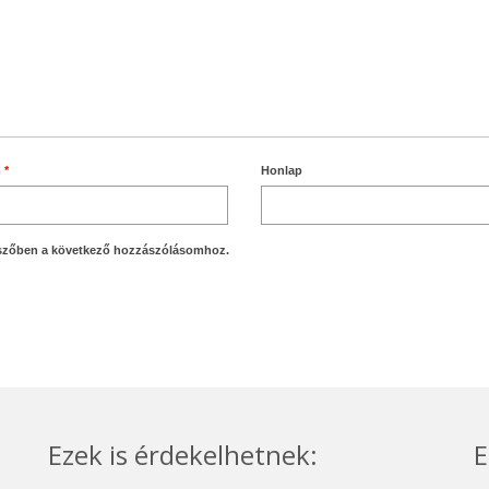
m
*
Honlap
szőben a következő hozzászólásomhoz.
Ezek is érdekelhetnek:
E