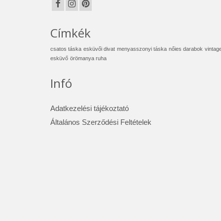
Címkék
csatos táska
esküvői divat
menyasszonyi táska
nőies darabok
vintag
esküvő
örömanya ruha
Infó
Adatkezelési tájékoztató
Általános Szerződési Feltételek