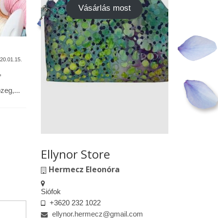
Vásárlás most
A termékek tisztítása
Vásárok,
találkoz
20.01.15.
2020.01.13.
,
Alapanyagok: Tilda pamutvászon,
designer pamutvászon, lenvászon,
Kedves le
eg,...
textilbőr, csipkék … Minden textil,
engedélyem
kivéve a textilbőrt, beavatás...
kiskereske
felületeke
elkészített.
Ellynor Store
Hermecz Eleonóra
Siófok
+3620 232 1022
ellynor.hermecz@gmail.com