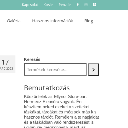
Kapcsolat
Kosár
Pénztár
Galéria
Hasznos információk
Blog
Keresés
17
ÁRC 2023
Bemutatkozás
Köszöntelek az Ellynor Store-ban.
Hermecz Eleonóra vagyok. Én
készítem neked ezeket a szetteket,
táskákat, tárcákat és még sok más kis
hasznos tárolót. Remélem a te napjaidat
és a táskádban való rendszerezést is
ugyanúgy megkönnyítik majd az