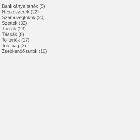
9
Bankkártya tartók
9
22
termék
Neszeszerek
22
termék
20
Szemüvegtokok
20
32
termék
Szettek
32
23
termék
Tárcák
23
8
termék
Táskák
8
termék
17
Tolltartók
17
3
termék
Tote bag
3
termék
10
Zsebkendő tartók
10
termék