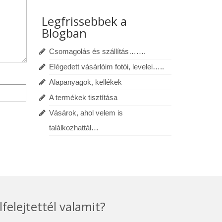
Legfrissebbek a
Blogban
Csomagolás és szállítás…….
Elégedett vásárlóim fotói, levelei…..
Alapanyagok, kellékek
A termékek tisztítása
Vásárok, ahol velem is
találkozhattál…
lfelejtettél valamit?