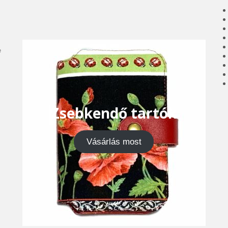
e
Zsebkendő tartók
Vásárlás most