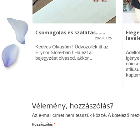
kék – Üdv
Csomagolás és szállítás…….
Elége
levele
2020.07.25.
2020.01.09.
Kedves Olvasóm ! Üdvözöllek itt az
néztél,
Ellynor Store-ban ! Ha ezt a
Adéltó
om.
bejegyzést olvasod, akkor...
igénye
 az Ellynor
nőiese
stílusu
kaptam
Vélemény, hozzászólás?
Az e-mail címet nem tesszük közzé.
A kötelező me
Hozzászólás
*