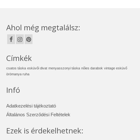
Ahol még megtalálsz:
Címkék
csatos táska
esküvői divat
menyasszonyi táska
nőies darabok
vintage esküvő
örömanya ruha
Infó
Adatkezelési tájékoztató
Általános Szerződési Feltételek
Ezek is érdekelhetnek: