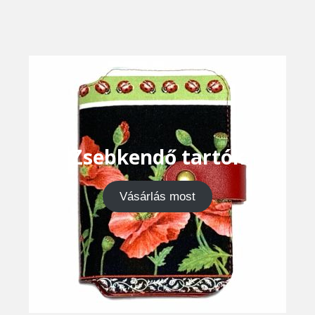
Zsebkendő tartók
Vásárlás most