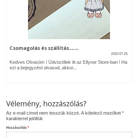
Vásárok, ahol velem is találkozhattál…
Alapanyagok, kellékek
A termékek tisztítása
Csomagolás és szállítás…….
Ellynor története
2020.07.25.
Adatkezelési tájékoztató
Kedves Olvasóm ! Üdvözöllek itt az Ellynor Store-ban ! Ha
ezt a bejegyzést olvasod, akkor...
Általános Szerződési Feltételek
Blog
Vélemény, hozzászólás?
Az e-mail címet nem tesszük közzé.
A kötelező mezőket
*
karakterrel jelöltük
Hozzászólás
*