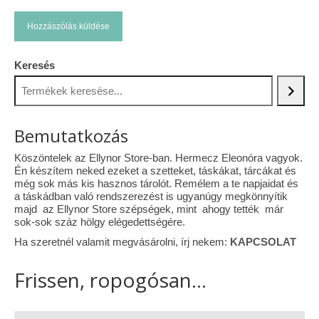
Keresés
Bemutatkozás
Köszöntelek az Ellynor Store-ban. Hermecz Eleonóra vagyok.
Én készítem neked ezeket a szetteket, táskákat, tárcákat és
még sok más kis hasznos tárolót. Remélem a te napjaidat és
a táskádban való rendszerezést is ugyanúgy megkönnyítik
majd az Ellynor Store szépségek, mint ahogy tették már
sok-sok száz hölgy elégedettségére.
Ha szeretnél valamit megvásárolni, írj nekem:
KAPCSOLAT
Frissen, ropogósan...