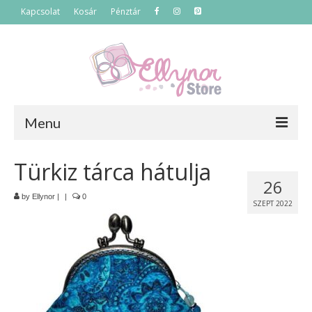
Kapcsolat
Kosár
Pénztár
Menu
Főoldal
Türkiz tárca hátulja
26
Termékek
by
Ellynor
|
|
0
SZEPT 2022
Szettek
Akciós termékek
Táskák
Neszeszerek