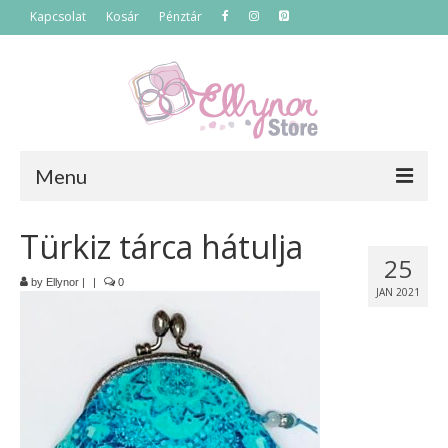
Kapcsolat
Kosár
Pénztár
Menu
Főoldal
Türkiz tárca hátulja
25
Termékek
by
Ellynor
|
|
0
JAN 2021
Szettek
Akciós termékek
Táskák
Neszeszerek