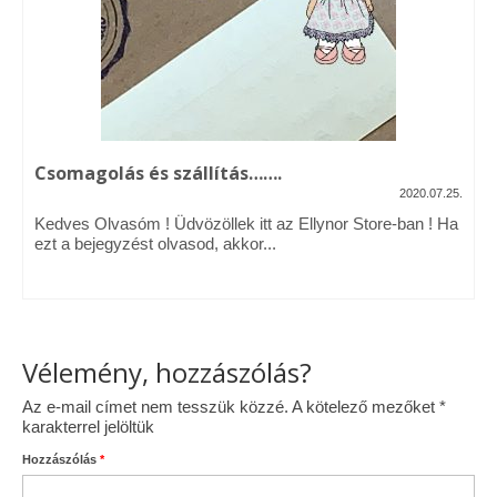
Vásárok, ahol velem is találkozhattál…
Alapanyagok, kellékek
A termékek tisztítása
Csomagolás és szállítás…….
Ellynor története
2020.07.25.
Adatkezelési tájékoztató
Kedves Olvasóm ! Üdvözöllek itt az Ellynor Store-ban ! Ha
ezt a bejegyzést olvasod, akkor...
Általános Szerződési Feltételek
Blog
Vélemény, hozzászólás?
Az e-mail címet nem tesszük közzé.
A kötelező mezőket
*
karakterrel jelöltük
Hozzászólás
*