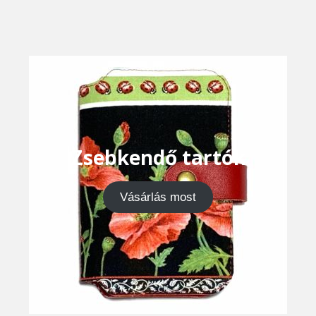
Zsebkendő tartók
Vásárlás most