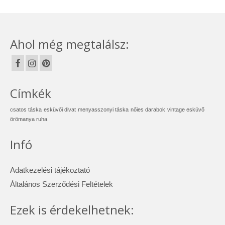
Ahol még megtalálsz:
Címkék
csatos táska
esküvői divat
menyasszonyi táska
nőies darabok
vintage esküvő
örömanya ruha
Infó
Adatkezelési tájékoztató
Általános Szerződési Feltételek
Ezek is érdekelhetnek: