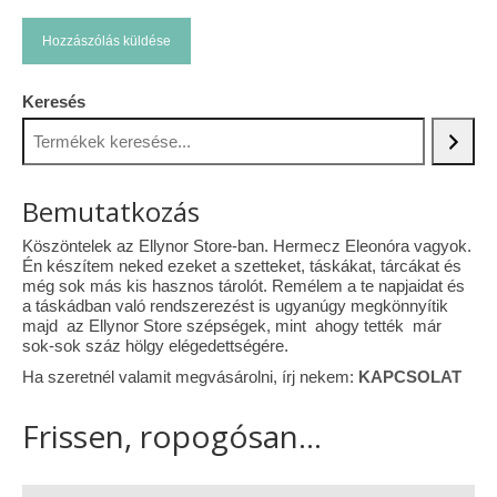
Keresés
Bemutatkozás
Köszöntelek az Ellynor Store-ban. Hermecz Eleonóra vagyok.
Én készítem neked ezeket a szetteket, táskákat, tárcákat és
még sok más kis hasznos tárolót. Remélem a te napjaidat és
a táskádban való rendszerezést is ugyanúgy megkönnyítik
majd az Ellynor Store szépségek, mint ahogy tették már
sok-sok száz hölgy elégedettségére.
Ha szeretnél valamit megvásárolni, írj nekem:
KAPCSOLAT
Frissen, ropogósan...