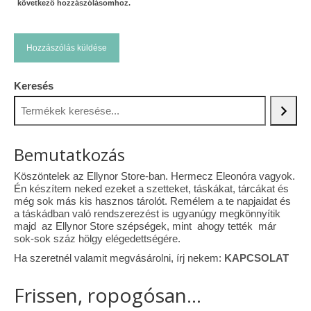
következő hozzászólásomhoz.
Keresés
Bemutatkozás
Köszöntelek az Ellynor Store-ban. Hermecz Eleonóra vagyok.
Én készítem neked ezeket a szetteket, táskákat, tárcákat és
még sok más kis hasznos tárolót. Remélem a te napjaidat és
a táskádban való rendszerezést is ugyanúgy megkönnyítik
majd az Ellynor Store szépségek, mint ahogy tették már
sok-sok száz hölgy elégedettségére.
Ha szeretnél valamit megvásárolni, írj nekem:
KAPCSOLAT
Frissen, ropogósan...