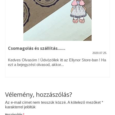
Vásárok, ahol velem is találkozhattál…
Alapanyagok, kellékek
A termékek tisztítása
Ellynor története
Csomagolás és szállítás…….
Adatkezelési tájékoztató
2020.07.25.
Kedves Olvasóm ! Üdvözöllek itt az Ellynor Store-ban ! Ha
Általános Szerződési Feltételek
ezt a bejegyzést olvasod, akkor...
Blog
Vélemény, hozzászólás?
Az e-mail címet nem tesszük közzé.
A kötelező mezőket
*
karakterrel jelöltük
Hozzászólás
*