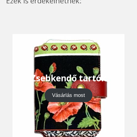
Ezek is érdekelhetnek:
Zsebkendő tartók
Vásárlás most