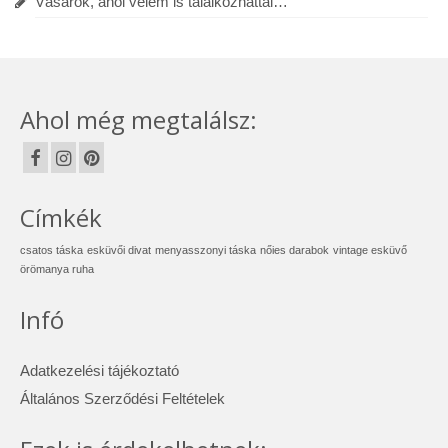
Vásárok, ahol velem is találkozhattál…
Ahol még megtalálsz:
Címkék
csatos táska
esküvői divat
menyasszonyi táska
nőies darabok
vintage esküvő
örömanya ruha
Infó
Adatkezelési tájékoztató
Általános Szerződési Feltételek