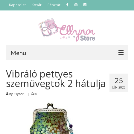
Kapcsolat
Kosár
Pénztár
Menu
Főoldal
Vibráló pettyes
25
szemüvegtok 2 hátulja
Termékek
JÚN 2026
Szettek
by
Ellynor
|
|
0
Akciós termékek
Táskák
Neszeszerek