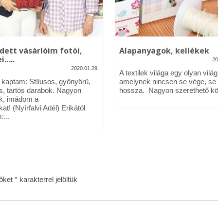
dett vásárlóim fotói,
Alapanyagok, kellékek
i…..
20
2020.01.29.
A textilek világa egy olyan világ
l kaptam: Stílusos, gyönyörű,
amelynek nincsen se vége, se
s, tartós darabok. Nagyon
hossza. Nagyon szerethető köz
k, imádom a
kat! (Nyírfalvi Adél) Erikától
:...
zőket
*
karakterrel jelöltük