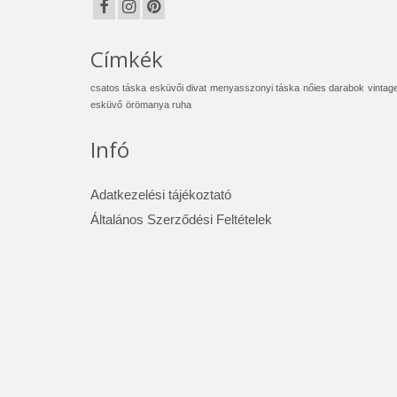
Címkék
csatos táska
esküvői divat
menyasszonyi táska
nőies darabok
vintag
esküvő
örömanya ruha
Infó
Adatkezelési tájékoztató
Általános Szerződési Feltételek