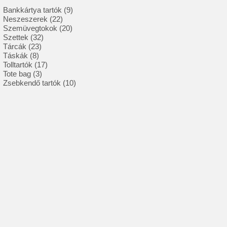
9
Bankkártya tartók
9
22
termék
Neszeszerek
22
termék
20
Szemüvegtokok
20
32
termék
Szettek
32
23
termék
Tárcák
23
8
termék
Táskák
8
termék
17
Tolltartók
17
3
termék
Tote bag
3
termék
10
Zsebkendő tartók
10
termék