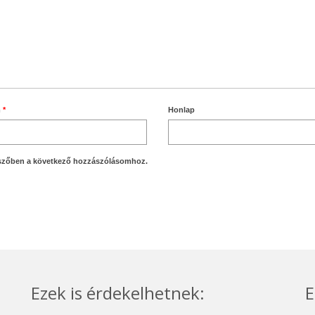
m
*
Honlap
szőben a következő hozzászólásomhoz.
Ezek is érdekelhetnek:
E