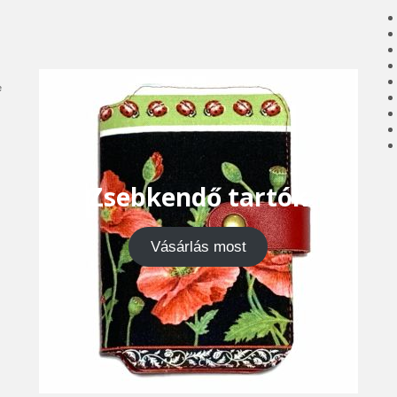
e
Zsebkendő tartók
Vásárlás most