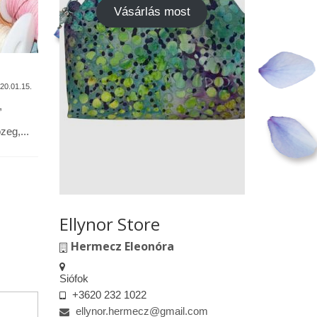
Vásárlás most
A termékek tisztítása
Vásárok,
találkoz
20.01.15.
2020.01.13.
,
Alapanyagok: Tilda pamutvászon,
designer pamutvászon, lenvászon,
Kedves le
eg,...
textilbőr, csipkék … Minden textil,
engedélyem
kivéve a textilbőrt, beavatás...
kiskereske
felületeke
elkészített.
Ellynor Store
Hermecz Eleonóra
Siófok
+3620 232 1022
ellynor.hermecz@gmail.com