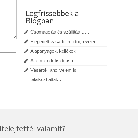
Legfrissebbek a
Blogban
Csomagolás és szállítás…….
Elégedett vásárlóim fotói, levelei…..
Alapanyagok, kellékek
A termékek tisztítása
Vásárok, ahol velem is
találkozhattál…
lfelejtettél valamit?