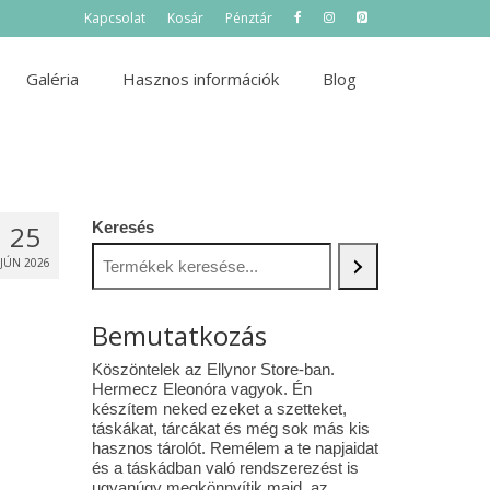
Kapcsolat
Kosár
Pénztár
Galéria
Hasznos információk
Blog
Keresés
25
JÚN 2026
Bemutatkozás
Köszöntelek az Ellynor Store-ban.
Hermecz Eleonóra vagyok. Én
készítem neked ezeket a szetteket,
táskákat, tárcákat és még sok más kis
hasznos tárolót. Remélem a te napjaidat
és a táskádban való rendszerezést is
ugyanúgy megkönnyítik majd az