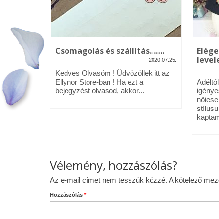
kék – Üdv
Csomagolás és szállítás…….
Elége
levele
2020.07.25.
2020.01.09.
Kedves Olvasóm ! Üdvözöllek itt az
néztél,
Ellynor Store-ban ! Ha ezt a
Adéltó
om.
bejegyzést olvasod, akkor...
igénye
 az Ellynor
nőiese
stílusu
kaptam
Vélemény, hozzászólás?
Az e-mail címet nem tesszük közzé.
A kötelező me
Hozzászólás
*