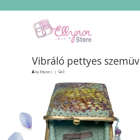
Vibráló pettyes szemüv
by
Ellynor
|
|
0