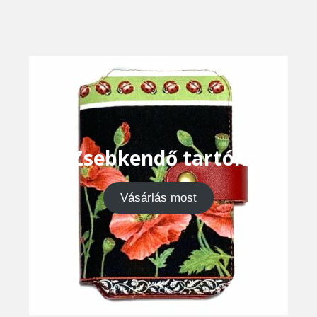
Zsebkendő tartók
Vásárlás most