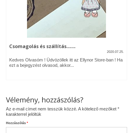
Vásárok, ahol velem is találkozhattál…
Alapanyagok, kellékek
A termékek tisztítása
Csomagolás és szállítás…….
Ellynor története
2020.07.25.
Adatkezelési tájékoztató
Kedves Olvasóm ! Üdvözöllek itt az Ellynor Store-ban ! Ha
ezt a bejegyzést olvasod, akkor...
Általános Szerződési Feltételek
Blog
Vélemény, hozzászólás?
Az e-mail címet nem tesszük közzé.
A kötelező mezőket
*
karakterrel jelöltük
Hozzászólás
*