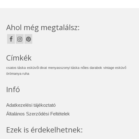
Ahol még megtalálsz:
Címkék
csatos táska
esküvői divat
menyasszonyi táska
nőies darabok
vintage esküvő
örömanya ruha
Infó
Adatkezelési tájékoztató
Általános Szerződési Feltételek
Ezek is érdekelhetnek: