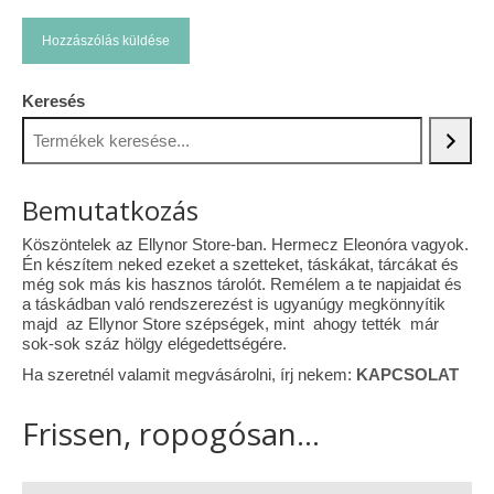
Keresés
Bemutatkozás
Köszöntelek az Ellynor Store-ban. Hermecz Eleonóra vagyok.
Én készítem neked ezeket a szetteket, táskákat, tárcákat és
még sok más kis hasznos tárolót. Remélem a te napjaidat és
a táskádban való rendszerezést is ugyanúgy megkönnyítik
majd az Ellynor Store szépségek, mint ahogy tették már
sok-sok száz hölgy elégedettségére.
Ha szeretnél valamit megvásárolni, írj nekem:
KAPCSOLAT
Frissen, ropogósan...