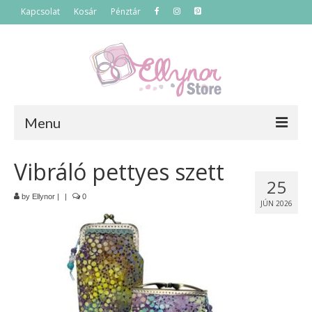
Kapcsolat
Kosár
Pénztár
Menu
Főoldal
Vibráló pettyes szett
25
Termékek
by
Ellynor
|
|
0
JÚN 2026
Szettek
Akciós termékek
Táskák
Neszeszerek