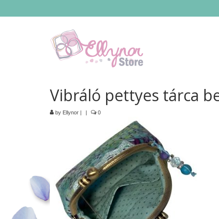
Vibráló pettyes tárca be
by
Ellynor
|
|
0