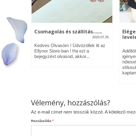
kék – Üdv
Csomagolás és szállítás…….
Elége
levele
2020.07.25.
2020.01.09.
Kedves Olvasóm ! Üdvözöllek itt az
néztél,
Ellynor Store-ban ! Ha ezt a
Adéltó
om.
bejegyzést olvasod, akkor...
igénye
 az Ellynor
nőiese
stílusu
kaptam
Vélemény, hozzászólás?
Az e-mail címet nem tesszük közzé.
A kötelező me
Hozzászólás
*