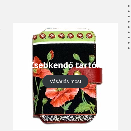
e
Zsebkendő tartók
Vásárlás most