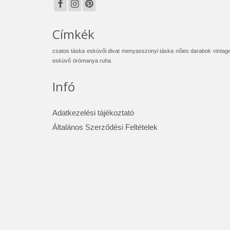
Címkék
csatos táska
esküvői divat
menyasszonyi táska
nőies darabok
vintag
esküvő
örömanya ruha
Infó
Adatkezelési tájékoztató
Általános Szerződési Feltételek