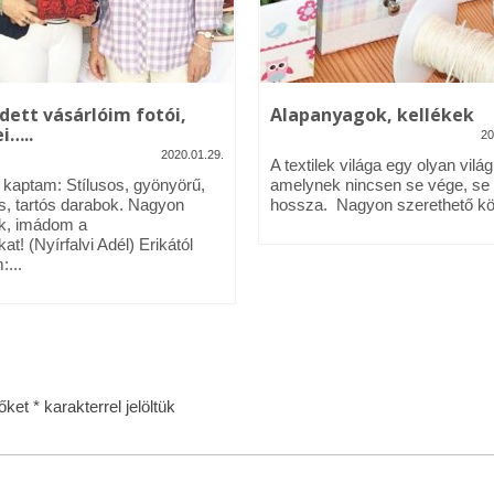
dett vásárlóim fotói,
Alapanyagok, kellékek
i…..
20
2020.01.29.
A textilek világa egy olyan világ
l kaptam: Stílusos, gyönyörű,
amelynek nincsen se vége, se
s, tartós darabok. Nagyon
hossza. Nagyon szerethető köz
k, imádom a
kat! (Nyírfalvi Adél) Erikától
:...
zőket
*
karakterrel jelöltük