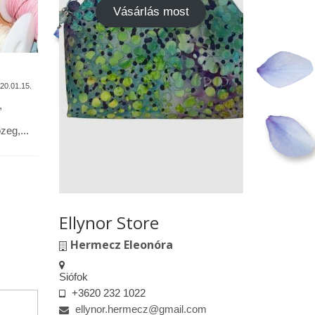
Vásárlás most
A termékek tisztítása
Vásárok,
találkoz
20.01.15.
2020.01.13.
,
Alapanyagok: Tilda pamutvászon,
designer pamutvászon, lenvászon,
Kedves le
eg,...
textilbőr, csipkék … Minden textil,
engedélyem
kivéve a textilbőrt, beavatás...
kiskereske
felületeke
elkészített.
Ellynor Store
Hermecz Eleonóra
Siófok
+3620 232 1022
ellynor.hermecz@gmail.com