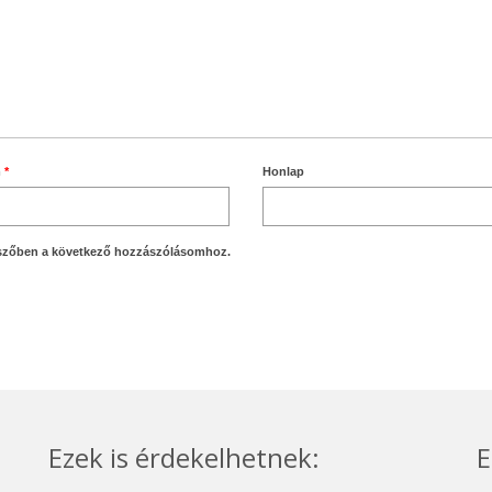
m
*
Honlap
szőben a következő hozzászólásomhoz.
Ezek is érdekelhetnek:
E