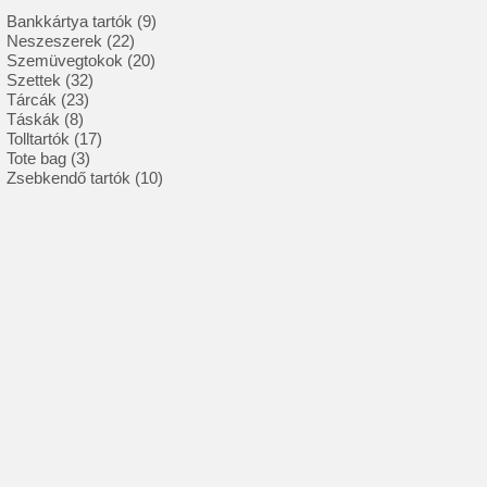
9
Bankkártya tartók
9
22
termék
Neszeszerek
22
termék
20
Szemüvegtokok
20
32
termék
Szettek
32
23
termék
Tárcák
23
8
termék
Táskák
8
termék
17
Tolltartók
17
3
termék
Tote bag
3
termék
10
Zsebkendő tartók
10
termék