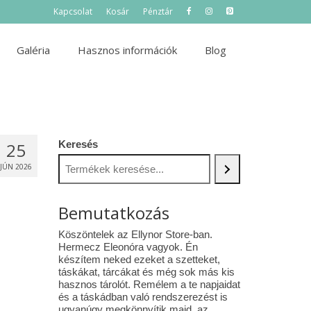
Kapcsolat
Kosár
Pénztár
Galéria
Hasznos információk
Blog
Keresés
25
JÚN 2026
Bemutatkozás
Köszöntelek az Ellynor Store-ban.
Hermecz Eleonóra vagyok. Én
készítem neked ezeket a szetteket,
táskákat, tárcákat és még sok más kis
hasznos tárolót. Remélem a te napjaidat
és a táskádban való rendszerezést is
ugyanúgy megkönnyítik majd az