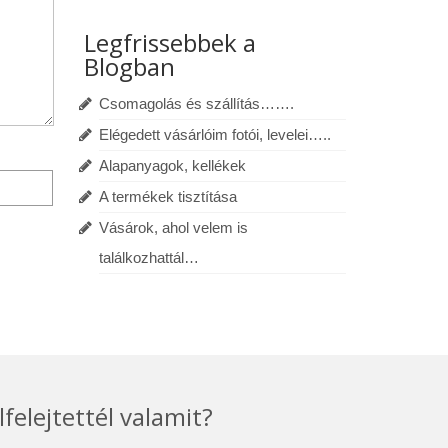
Legfrissebbek a
Blogban
Csomagolás és szállítás…….
Elégedett vásárlóim fotói, levelei…..
Alapanyagok, kellékek
A termékek tisztítása
Vásárok, ahol velem is
találkozhattál…
lfelejtettél valamit?