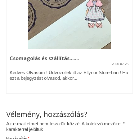
Vásárok, ahol velem is találkozhattál…
Alapanyagok, kellékek
A termékek tisztítása
Ellynor története
Csomagolás és szállítás…….
Adatkezelési tájékoztató
2020.07.25.
Kedves Olvasóm ! Üdvözöllek itt az Ellynor Store-ban ! Ha
Általános Szerződési Feltételek
ezt a bejegyzést olvasod, akkor...
Blog
Vélemény, hozzászólás?
Az e-mail címet nem tesszük közzé.
A kötelező mezőket
*
karakterrel jelöltük
Hozzászólás
*