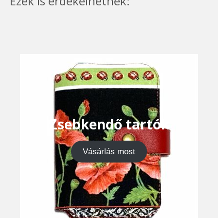
Ezek is érdekelhetnek:
Zsebkendő tartók
Vásárlás most