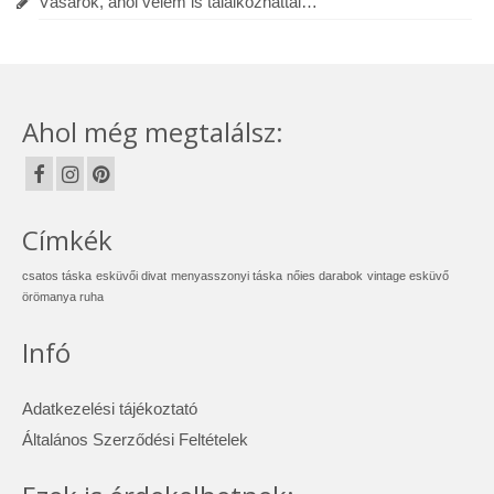
Vásárok, ahol velem is találkozhattál…
Ahol még megtalálsz:
Címkék
csatos táska
esküvői divat
menyasszonyi táska
nőies darabok
vintage esküvő
örömanya ruha
Infó
Adatkezelési tájékoztató
Általános Szerződési Feltételek