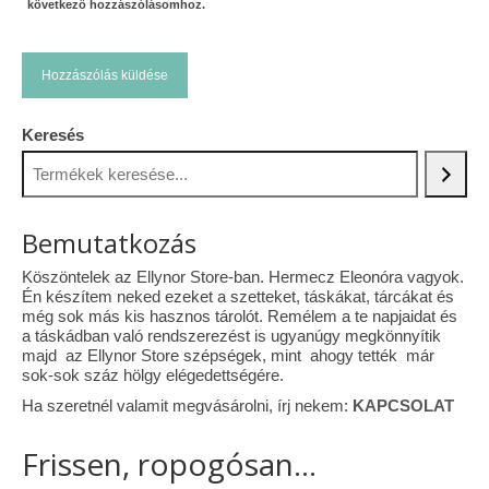
következő hozzászólásomhoz.
Keresés
Bemutatkozás
Köszöntelek az Ellynor Store-ban. Hermecz Eleonóra vagyok.
Én készítem neked ezeket a szetteket, táskákat, tárcákat és
még sok más kis hasznos tárolót. Remélem a te napjaidat és
a táskádban való rendszerezést is ugyanúgy megkönnyítik
majd az Ellynor Store szépségek, mint ahogy tették már
sok-sok száz hölgy elégedettségére.
Ha szeretnél valamit megvásárolni, írj nekem:
KAPCSOLAT
Frissen, ropogósan...