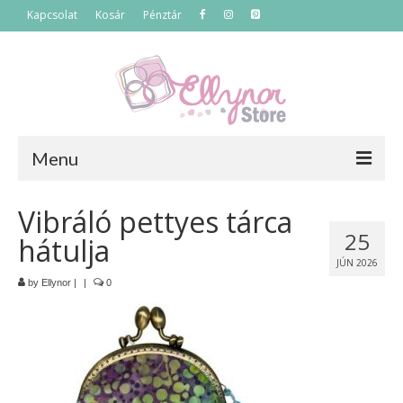
Kapcsolat
Kosár
Pénztár
Menu
Főoldal
Vibráló pettyes tárca
25
hátulja
Termékek
JÚN 2026
Szettek
by
Ellynor
|
|
0
Akciós termékek
Táskák
Neszeszerek