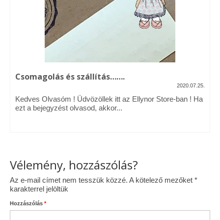
Vásárok, ahol velem is találkozhattál…
Alapanyagok, kellékek
A termékek tisztítása
Csomagolás és szállítás…….
Ellynor története
2020.07.25.
Adatkezelési tájékoztató
Kedves Olvasóm ! Üdvözöllek itt az Ellynor Store-ban ! Ha
ezt a bejegyzést olvasod, akkor...
Általános Szerződési Feltételek
Blog
Vélemény, hozzászólás?
Az e-mail címet nem tesszük közzé.
A kötelező mezőket
*
karakterrel jelöltük
Hozzászólás
*