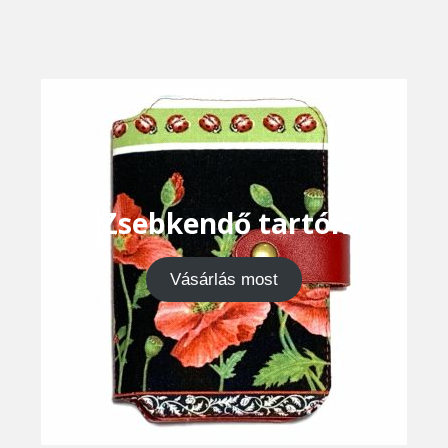
Zsebkendő tartók
Vásárlás most