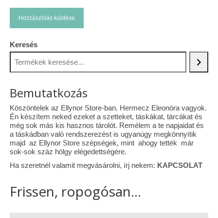
Keresés
Bemutatkozás
Köszöntelek az Ellynor Store-ban. Hermecz Eleonóra vagyok.
Én készítem neked ezeket a szetteket, táskákat, tárcákat és
még sok más kis hasznos tárolót. Remélem a te napjaidat és
a táskádban való rendszerezést is ugyanúgy megkönnyítik
majd az Ellynor Store szépségek, mint ahogy tették már
sok-sok száz hölgy elégedettségére.
Ha szeretnél valamit megvásárolni, írj nekem:
KAPCSOLAT
Frissen, ropogósan...