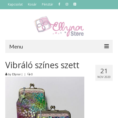
Kapcsolat
Kosár
Pénztár
Menu
Főoldal
Vibráló színes szett
21
Termékek
by
Ellynor
|
|
0
NOV 2020
Szettek
Akciós termékek
Táskák
Neszeszerek