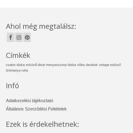
Ahol még megtalálsz:
Címkék
csatos táska
esküvői divat
menyasszonyi táska
nőies darabok
vintage esküvő
örömanya ruha
Infó
Adatkezelési tájékoztató
Általános Szerződési Feltételek
Ezek is érdekelhetnek: