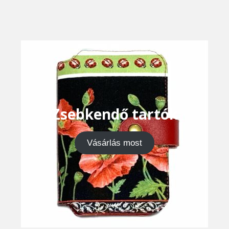
Zsebkendő tartók
Vásárlás most