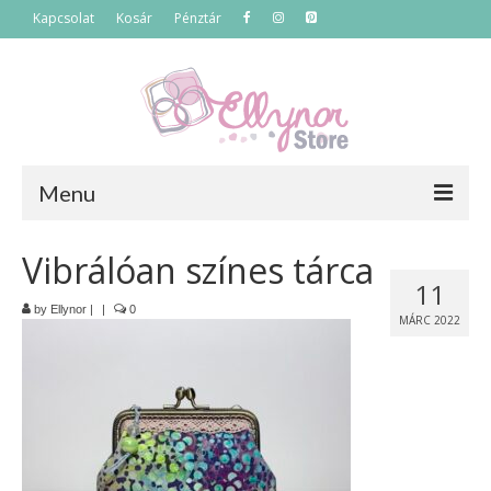
Kapcsolat
Kosár
Pénztár
Menu
Főoldal
Vibrálóan színes tárca
11
Termékek
by
Ellynor
|
|
0
MÁRC 2022
Szettek
Akciós termékek
Táskák
Neszeszerek