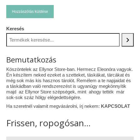
Keresés
Bemutatkozás
Köszöntelek az Ellynor Store-ban. Hermecz Eleonóra vagyok.
Én készítem neked ezeket a szetteket, táskákat, tárcákat és
még sok más kis hasznos tárolót. Remélem a te napjaidat és
a táskádban való rendszerezést is ugyanúgy megkönnyítik
majd az Ellynor Store szépségek, mint ahogy tették már
sok-sok száz hölgy elégedettségére.
Ha szeretnél valamit megvásárolni, írj nekem:
KAPCSOLAT
Frissen, ropogósan...