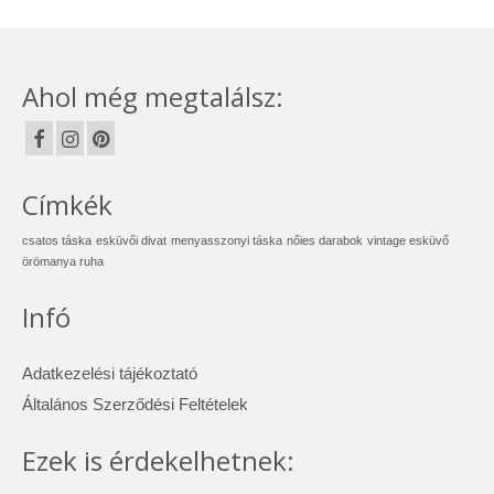
Ahol még megtalálsz:
Címkék
csatos táska
esküvői divat
menyasszonyi táska
nőies darabok
vintage esküvő
örömanya ruha
Infó
Adatkezelési tájékoztató
Általános Szerződési Feltételek
Ezek is érdekelhetnek: