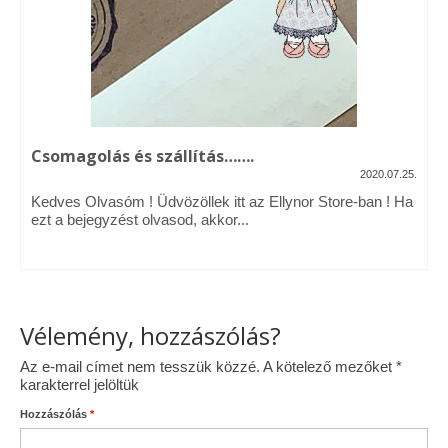
Vásárok, ahol velem is találkozhattál…
Alapanyagok, kellékek
A termékek tisztítása
Csomagolás és szállítás…….
Ellynor története
2020.07.25.
Adatkezelési tájékoztató
Kedves Olvasóm ! Üdvözöllek itt az Ellynor Store-ban ! Ha
ezt a bejegyzést olvasod, akkor...
Általános Szerződési Feltételek
Blog
Vélemény, hozzászólás?
Az e-mail címet nem tesszük közzé.
A kötelező mezőket
*
karakterrel jelöltük
Hozzászólás
*