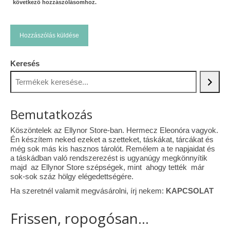
következő hozzászólásomhoz.
Keresés
Bemutatkozás
Köszöntelek az Ellynor Store-ban. Hermecz Eleonóra vagyok.
Én készítem neked ezeket a szetteket, táskákat, tárcákat és
még sok más kis hasznos tárolót. Remélem a te napjaidat és
a táskádban való rendszerezést is ugyanúgy megkönnyítik
majd az Ellynor Store szépségek, mint ahogy tették már
sok-sok száz hölgy elégedettségére.
Ha szeretnél valamit megvásárolni, írj nekem:
KAPCSOLAT
Frissen, ropogósan...