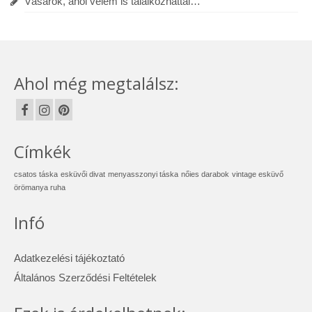
Vásárok, ahol velem is találkozhattál…
Ahol még megtalálsz:
Címkék
csatos táska
esküvői divat
menyasszonyi táska
nőies darabok
vintage esküvő
örömanya ruha
Infó
Adatkezelési tájékoztató
Általános Szerződési Feltételek