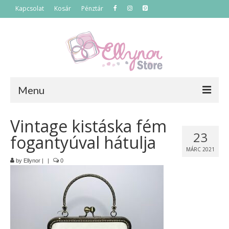
Kapcsolat
Kosár
Pénztár
Menu
Főoldal
Vintage kistáska fém
23
fogantyúval hátulja
Termékek
MÁRC 2021
Szettek
by
Ellynor
|
|
0
Akciós termékek
Táskák
Neszeszerek