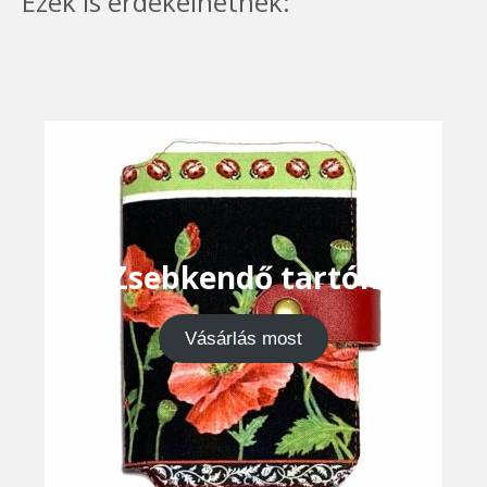
Ezek is érdekelhetnek:
Zsebkendő tartók
Vásárlás most