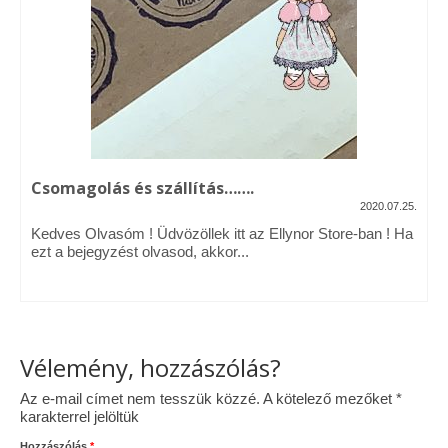
Vásárok, ahol velem is találkozhattál…
Alapanyagok, kellékek
A termékek tisztítása
Ellynor története
Csomagolás és szállítás…….
Adatkezelési tájékoztató
2020.07.25.
Kedves Olvasóm ! Üdvözöllek itt az Ellynor Store-ban ! Ha
Általános Szerződési Feltételek
ezt a bejegyzést olvasod, akkor...
Blog
Vélemény, hozzászólás?
Az e-mail címet nem tesszük közzé.
A kötelező mezőket
*
karakterrel jelöltük
Hozzászólás
*