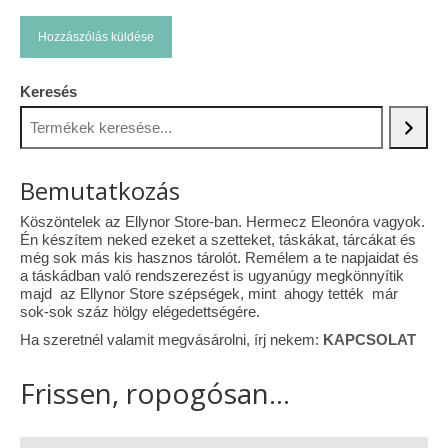
Keresés
Bemutatkozás
Köszöntelek az Ellynor Store-ban. Hermecz Eleonóra vagyok.
Én készítem neked ezeket a szetteket, táskákat, tárcákat és
még sok más kis hasznos tárolót. Remélem a te napjaidat és
a táskádban való rendszerezést is ugyanúgy megkönnyítik
majd az Ellynor Store szépségek, mint ahogy tették már
sok-sok száz hölgy elégedettségére.
Ha szeretnél valamit megvásárolni, írj nekem:
KAPCSOLAT
Frissen, ropogósan...