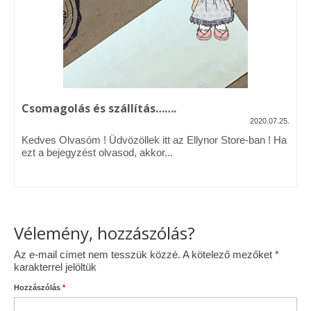
Vásárok, ahol velem is találkozhattál…
Alapanyagok, kellékek
A termékek tisztítása
Csomagolás és szállítás…….
Ellynor története
2020.07.25.
Adatkezelési tájékoztató
Kedves Olvasóm ! Üdvözöllek itt az Ellynor Store-ban ! Ha
ezt a bejegyzést olvasod, akkor...
Általános Szerződési Feltételek
Blog
Vélemény, hozzászólás?
Az e-mail címet nem tesszük közzé.
A kötelező mezőket
*
karakterrel jelöltük
Hozzászólás
*