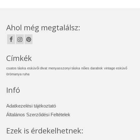
Ahol még megtalálsz:
Címkék
csatos táska
esküvői divat
menyasszonyi táska
nőies darabok
vintage esküvő
örömanya ruha
Infó
Adatkezelési tájékoztató
Általános Szerződési Feltételek
Ezek is érdekelhetnek: