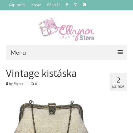
Kapcsolat
Kosár
Pénztár
Menu
Főoldal
Vintage kistáska
2
Termékek
by
Ellynor
|
|
0
JÚL 2023
Szettek
Akciós termékek
Táskák
Neszeszerek