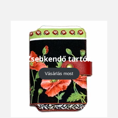
Zsebkendő tartók
Vásárlás most